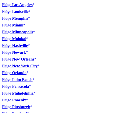
Flüge
Los Angeles
Flüge
Louisville
Flüge
Memphis
Flüge
Miami
Flüge
Minneapolis
Flüge
Molokai
Flüge
Nashville
Flüge
Newark
Flüge
New Orleans
Flüge
New York City
Flüge
Orlando
Flüge
Palm Beach
Flüge
Pensacola
Flüge
Philadelphia
Flüge
Phoenix
Flüge
Pittsburgh