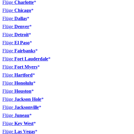
Flüge
Charlotte
Flüge
Chicago
Flüge
Dallas
Flüge
Denver
Flüge
Detroit
Flüge
El Paso
Flüge
Fairbanks
Flüge
Fort Lauderdale
Flüge
Fort Myers
Flüge
Hartford
Flüge
Honolulu
Flüge
Houston
Flüge
Jackson Hole
Flüge
Jacksonville
Flüge
Juneau
Flüge
Key West
Flüge
Las Vegas