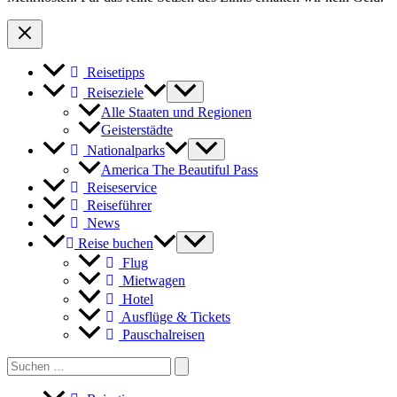
und
Zürich-
Chicago
Reisetipps
Reiseziele
Alle Staaten und Regionen
Geisterstädte
Nationalparks
America The Beautiful Pass
Reiseservice
Reiseführer
News
Reise buchen
Flug
Mietwagen
Hotel
Ausflüge & Tickets
Pauschalreisen
Search
for: