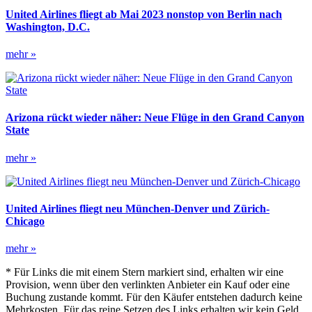
Orleans
United Airlines fliegt ab Mai 2023 nonstop von Berlin nach
Washington, D.C.
United
mehr »
Airlines
fliegt
ab
Mai
2023
Arizona rückt wieder näher: Neue Flüge in den Grand Canyon
nonstop
State
von
Berlin
Arizona
mehr »
nach
rückt
Washington,
wieder
D.C.
näher:
Neue
United Airlines fliegt neu München-Denver und Zürich-
Flüge
Chicago
in
den
United
mehr »
Grand
Airlines
Canyon
* Für Links die mit einem Stern markiert sind, erhalten wir eine
fliegt
State
Provision, wenn über den verlinkten Anbieter ein Kauf oder eine
neu
Buchung zustande kommt. Für den Käufer entstehen dadurch keine
München-
Mehrkosten. Für das reine Setzen des Links erhalten wir kein Geld.
Denver