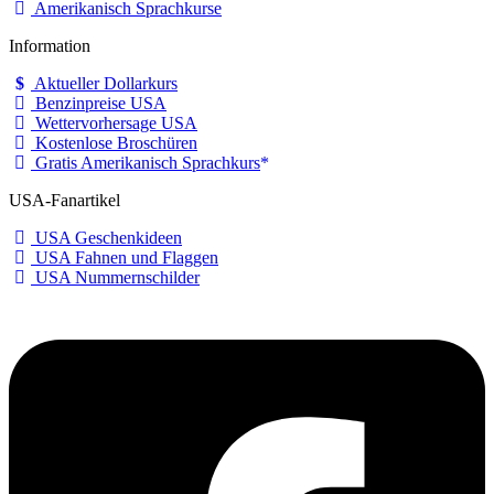
Amerikanisch Sprachkurse
Information
Aktueller Dollarkurs
Benzinpreise USA
Wettervorhersage USA
Kostenlose Broschüren
Gratis Amerikanisch Sprachkurs
USA-Fanartikel
USA Geschenkideen
USA Fahnen und Flaggen
USA Nummernschilder