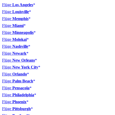
Flüge
Los Angeles
Flüge
Louisville
Flüge
Memphis
Flüge
Miami
Flüge
Minneapolis
Flüge
Molokai
Flüge
Nashville
Flüge
Newark
Flüge
New Orleans
Flüge
New York City
Flüge
Orlando
Flüge
Palm Beach
Flüge
Pensacola
Flüge
Philadelphia
Flüge
Phoenix
Flüge
Pittsburgh