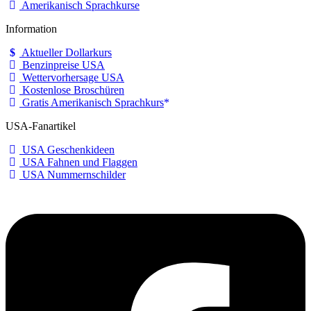
Amerikanisch Sprachkurse
Information
Aktueller Dollarkurs
Benzinpreise USA
Wettervorhersage USA
Kostenlose Broschüren
Gratis Amerikanisch Sprachkurs
USA-Fanartikel
USA Geschenkideen
USA Fahnen und Flaggen
USA Nummernschilder