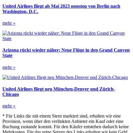
Orleans
United Airlines fliegt ab Mai 2023 nonstop von Berlin nach
Washington, D.C.
United
mehr »
Airlines
fliegt
ab
Mai
2023
Arizona rückt wieder näher: Neue Flüge in den Grand Canyon
nonstop
State
von
Berlin
Arizona
mehr »
nach
rückt
Washington,
wieder
D.C.
näher:
Neue
United Airlines fliegt neu München-Denver und Zürich-
Flüge
Chicago
in
den
United
mehr »
Grand
Airlines
Canyon
* Für Links die mit einem Stern markiert sind, erhalten wir eine
fliegt
State
Provision, wenn über den verlinkten Anbieter ein Kauf oder eine
neu
Buchung zustande kommt. Für den Käufer entstehen dadurch keine
München-
Mehrkosten. Für das reine Setzen des Links erhalten wir kein Geld.
Denver