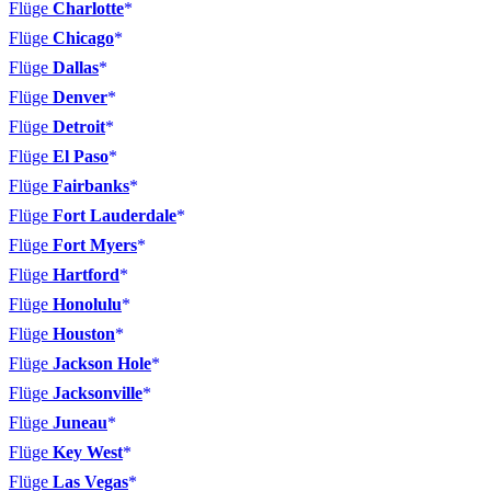
Flüge
Charlotte
Flüge
Chicago
Flüge
Dallas
Flüge
Denver
Flüge
Detroit
Flüge
El Paso
Flüge
Fairbanks
Flüge
Fort Lauderdale
Flüge
Fort Myers
Flüge
Hartford
Flüge
Honolulu
Flüge
Houston
Flüge
Jackson Hole
Flüge
Jacksonville
Flüge
Juneau
Flüge
Key West
Flüge
Las Vegas