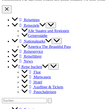
und
Zürich-
Chicago
Reisetipps
Reiseziele
Alle Staaten und Regionen
Geisterstädte
Nationalparks
America The Beautiful Pass
Reiseservice
Reiseführer
News
Reise buchen
Flug
Mietwagen
Hotel
Ausflüge & Tickets
Pauschalreisen
Search
for: