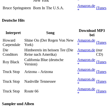
New York
Amazon.de
Bruce Springsteen
Born In The U.S.A.
iTunes
Deutsche Hits
Download MP3
Interpret
Song
bei
Howard
Shine On (Der Regen Von New
Amazon.de
iTunes
Carpendale
York)
Die
Himbeereis im heissen Tee (Die
Amazon.de
(nur
Conditors
Reise nach Amerika)
CD)
California Blue (deutsche
Amazon.de
Roy Black
iTunes
Version)
Amazon.de
Truck Stop
Arizona – Arizona
iTunes
Amazon.de
Truck Stop
Nashville Tennessee
iTunes
Amazon.de
Truck Stop
Route 66
iTunes
Sampler und Alben