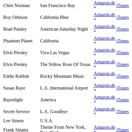
Amazon.de
Chris Norman
San Francisco Bay
iTunes
Amazon.de
Roy Orbison
California Blue
iTunes
Amazon.de
Brad Paisley
American Saturday Night
iTunes
Amazon.de
Phantom Planet
California
iTunes
Amazon.de
Elvis Presley
Viva Las Vegas
iTunes
Amazon.de
Elvis Presley
The Yellow Rose Of Texas
iTunes
Amazon.de
Eddie Rabbitt
Rocky Mountain Music
iTunes
Amazon.de
Susan Raye
L.A. International Airport
iTunes
Amazon.de
Razorlight
America
iTunes
Amazon.de
Secret Service
L.A. Goodbye
iTunes
Lee Simon
U.S.A.
Theme From New York,
Amazon.de
Frank Sinatra
iTunes