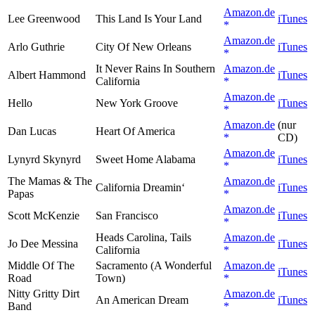
Amazon.de
Lee Greenwood
This Land Is Your Land
iTunes
Amazon.de
Arlo Guthrie
City Of New Orleans
iTunes
It Never Rains In Southern
Amazon.de
Albert Hammond
iTunes
California
Amazon.de
Hello
New York Groove
iTunes
Amazon.de
(nur
Dan Lucas
Heart Of America
CD)
Amazon.de
Lynyrd Skynyrd
Sweet Home Alabama
iTunes
The Mamas & The
Amazon.de
California Dreamin‘
iTunes
Papas
Amazon.de
Scott McKenzie
San Francisco
iTunes
Heads Carolina, Tails
Amazon.de
Jo Dee Messina
iTunes
California
Middle Of The
Sacramento (A Wonderful
Amazon.de
iTunes
Road
Town)
Nitty Gritty Dirt
Amazon.de
An American Dream
iTunes
Band