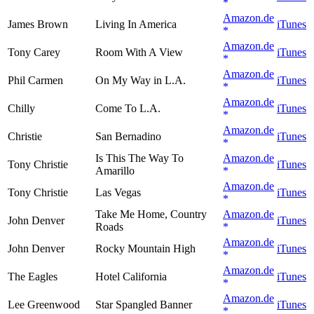
Amazon.de
James Brown
Living In America
iTunes
Amazon.de
Tony Carey
Room With A View
iTunes
Amazon.de
Phil Carmen
On My Way in L.A.
iTunes
Amazon.de
Chilly
Come To L.A.
iTunes
Amazon.de
Christie
San Bernadino
iTunes
Is This The Way To
Amazon.de
Tony Christie
iTunes
Amarillo
Amazon.de
Tony Christie
Las Vegas
iTunes
Take Me Home, Country
Amazon.de
John Denver
iTunes
Roads
Amazon.de
John Denver
Rocky Mountain High
iTunes
Amazon.de
The Eagles
Hotel California
iTunes
Amazon.de
Lee Greenwood
Star Spangled Banner
iTunes