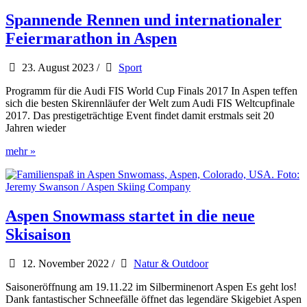
Skigebieten
von
Spannende Rennen und internationaler
Colorado
Feiermarathon in Aspen
23. August 2023
/
Sport
Programm für die Audi FIS World Cup Finals 2017 In Aspen teffen
sich die besten Skirennläufer der Welt zum Audi FIS Weltcupfinale
2017. Das prestigeträchtige Event findet damit erstmals seit 20
Jahren wieder
Spannende
mehr »
Rennen
und
internationaler
Feiermarathon
in
Aspen Snowmass startet in die neue
Aspen
Skisaison
12. November 2022
/
Natur & Outdoor
Saisoneröffnung am 19.11.22 im Silberminenort Aspen Es geht los!
Dank fantastischer Schneefälle öffnet das legendäre Skigebiet Aspen