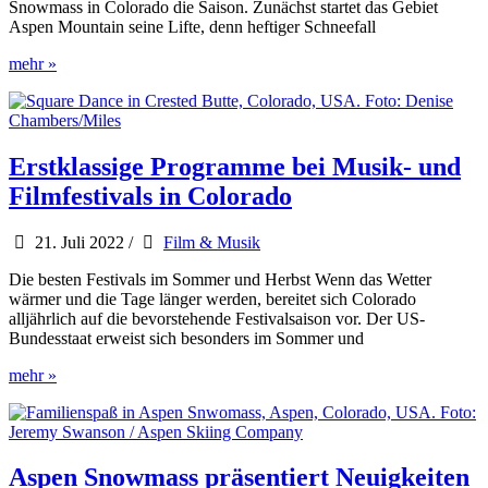
Snowmass in Colorado die Saison. Zunächst startet das Gebiet
Aspen Mountain seine Lifte, denn heftiger Schneefall
Aspen
mehr »
Snowmass
startet
in
die
neue
Erstklassige Programme bei Musik- und
Skisaison
Filmfestivals in Colorado
21. Juli 2022
/
Film & Musik
Die besten Festivals im Sommer und Herbst Wenn das Wetter
wärmer und die Tage länger werden, bereitet sich Colorado
alljährlich auf die bevorstehende Festivalsaison vor. Der US-
Bundesstaat erweist sich besonders im Sommer und
Erstklassige
mehr »
Programme
bei
Musik-
und
Filmfestivals
Aspen Snowmass präsentiert Neuigkeiten