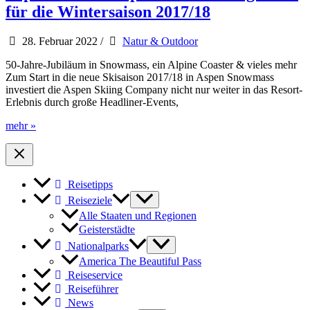
in
für die Wintersaison 2017/18
Colorado
28. Februar 2022
/
Natur & Outdoor
50-Jahre-Jubiläum in Snowmass, ein Alpine Coaster & vieles mehr
Zum Start in die neue Skisaison 2017/18 in Aspen Snowmass
investiert die Aspen Skiing Company nicht nur weiter in das Resort-
Erlebnis durch große Headliner-Events,
Aspen
mehr »
Snowmass
präsentiert
Neuigkeiten
für
Reisetipps
die
Wintersaison
Reiseziele
2017/18
Alle Staaten und Regionen
Geisterstädte
Nationalparks
America The Beautiful Pass
Reiseservice
Reiseführer
News