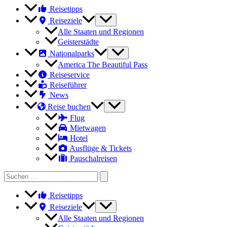
II
Reisetipps
Reiseziele
Alle Staaten und Regionen
Geisterstädte
Nationalparks
America The Beautiful Pass
Reiseservice
Reiseführer
News
Reise buchen
Flug
Mietwagen
Hotel
Ausflüge & Tickets
Pauschalreisen
Search
for:
Reisetipps
Reiseziele
Alle Staaten und Regionen