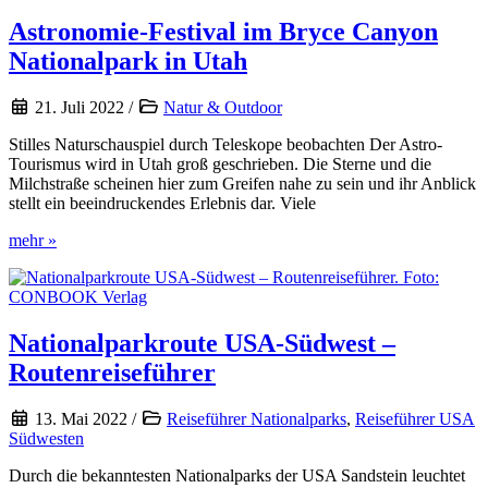
USA
der
Astronomie-Festival im Bryce Canyon
Westen
Nationalpark in Utah
21. Juli 2022
/
Natur & Outdoor
Stilles Naturschauspiel durch Teleskope beobachten Der Astro-
Tourismus wird in Utah groß geschrieben. Die Sterne und die
Milchstraße scheinen hier zum Greifen nahe zu sein und ihr Anblick
stellt ein beeindruckendes Erlebnis dar. Viele
Astronomie-
mehr »
Festival
im
Bryce
Canyon
Nationalpark
Nationalparkroute USA-Südwest –
in
Routenreiseführer
Utah
13. Mai 2022
/
Reiseführer Nationalparks
,
Reiseführer USA
Südwesten
Durch die bekanntesten Nationalparks der USA Sandstein leuchtet