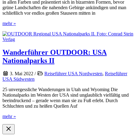
in allen Farben und präsentiert sich in bizarrsten Formen, bevor
grüne Landschaften die nahenden Gebirge ankündigen und man
schließlich vor endlos großen Stauseen mitten in
Nationalparkroute
mehr »
USA-
Südwest
–
Routenreiseführer
Wanderführer OUTDOOR: USA
Nationalparks II
3. Mai 2022
/
Reiseführer USA Nordwesten
,
Reiseführer
USA Südwesten
25 unvergessliche Wanderungen in Utah und Wyoming Die
Nationalparks im Westen der USA sind unglaublich vielfältig und
beeindruckend – gerade wenn man sie zu Fuß erlebt. Durch
Schluchten und zu heißen Quellen Auf
Wanderführer
mehr »
OUTDOOR:
USA
Nationalparks