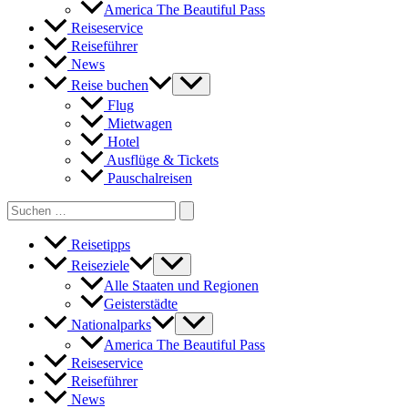
America The Beautiful Pass
Reiseservice
Reiseführer
News
Reise buchen
Flug
Mietwagen
Hotel
Ausflüge & Tickets
Pauschalreisen
Search
for:
Reisetipps
Reiseziele
Alle Staaten und Regionen
Geisterstädte
Nationalparks
America The Beautiful Pass
Reiseservice
Reiseführer
News