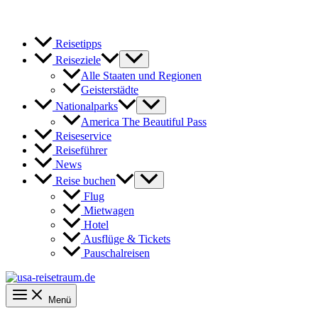
Reisetipps
Reiseziele
Alle Staaten und Regionen
Geisterstädte
Nationalparks
America The Beautiful Pass
Reiseservice
Reiseführer
News
Reise buchen
Flug
Mietwagen
Hotel
Ausflüge & Tickets
Pauschalreisen
Menü