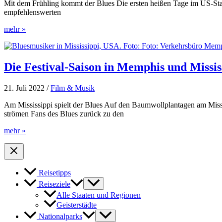
Mit dem Frühling kommt der Blues Die ersten heißen Tage im US-Sta
empfehlenswerten
Der
mehr »
US-
Staat
Mississippi
feiert
Die Festival-Saison in Memphis und Missis
den
Blues
21. Juli 2022
/
Film & Musik
mit
dem
Am Mississippi spielt der Blues Auf den Baumwollplantagen am Missi
Juke
strömen Fans des Blues zurück zu den
Joint
Festival
Die
mehr »
Festival-
Saison
in
Memphis
Reisetipps
und
Mississippi
Reiseziele
hat
Alle Staaten und Regionen
begonnen
Geisterstädte
Nationalparks