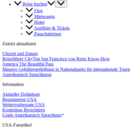
Reise buchen
Flug
Mietwagen
Hotel
Ausflüge & Tickets
Pauschalreisen
Zuletzt aktualisiert
Uhrzeit und Datum
Reiseführer CityTrip San Francisco von Reise Know-How
America The Beautiful Pass
Massive Gebührenerhöhung in Nationalparks für internationale Touri
Amerikanisch Sprachkurse
Information
Aktueller Dollarkurs
Benzinpreise USA
Wettervorhersage USA
Kostenlose Broschüren
Gratis Amerikanisch Sprachkurs
USA-Fanartikel