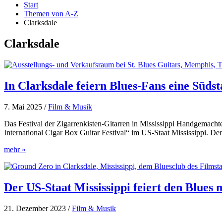
Start
Themen von A-Z
Clarksdale
Clarksdale
In Clarksdale feiern Blues-Fans eine Südst
7. Mai 2025
/
Film & Musik
Das Festival der Zigarrenkisten-Gitarren in Mississippi Handgemach
International Cigar Box Guitar Festival“ im US-Staat Mississippi. D
In
mehr »
Clarksdale
feiern
Blues-
Fans
Der US-Staat Mississippi feiert den Blues 
eine
Südstaaten-
21. Dezember 2023
/
Film & Musik
Tradition