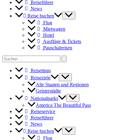
Reiseführer
News
Reise buchen
Flug
Mietwagen
Hotel
Ausflüge & Tickets
Pauschalreisen
Search
for:
Reisetipps
Reiseziele
Alle Staaten und Regionen
Geisterstädte
Nationalparks
America The Beautiful Pass
Reiseservice
Reiseführer
News
Reise buchen
Flug