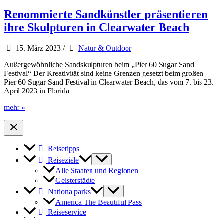
Highspeed
über
Renommierte Sandkünstler präsentieren
dem
ihre Skulpturen in Clearwater Beach
Golf
von
Mexiko
15. März 2023
/
Natur & Outdoor
Außergewöhnliche Sandskulpturen beim „Pier 60 Sugar Sand
Festival“ Der Kreativität sind keine Grenzen gesetzt beim großen
Pier 60 Sugar Sand Festival in Clearwater Beach, das vom 7. bis 23.
April 2023 in Florida
Renommierte
mehr »
Sandkünstler
präsentieren
ihre
Skulpturen
Reisetipps
in
Clearwater
Reiseziele
Beach
Alle Staaten und Regionen
Geisterstädte
Nationalparks
America The Beautiful Pass
Reiseservice