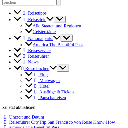
Search
for:
Reisetipps
Reiseziele
Alle Staaten und Regionen
Geisterstädte
Nationalparks
America The Beautiful Pass
Reiseservice
Reiseführer
News
Reise buchen
Flug
Mietwagen
Hotel
Ausflüge & Tickets
Pauschalreisen
Zuletzt aktualisiert
Uhrzeit und Datum
Reiseführer CityTrip San Francisco von Reise Know-How
America The Beautiful Pass