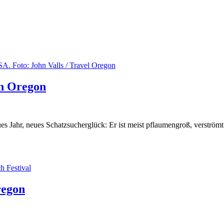
in Oregon
ues Jahr, neues Schatzsucherglück: Er ist meist pflaumengroß, verström
regon