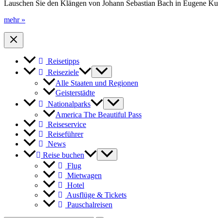
Lauschen Sie den Klängen von Johann Sebastian Bach in Eugene Kultur
Klassische
mehr »
Musik
beim
Bach
Festival
Reisetipps
in
Oregon
Reiseziele
Alle Staaten und Regionen
Geisterstädte
Nationalparks
America The Beautiful Pass
Reiseservice
Reiseführer
News
Reise buchen
Flug
Mietwagen
Hotel
Ausflüge & Tickets
Pauschalreisen