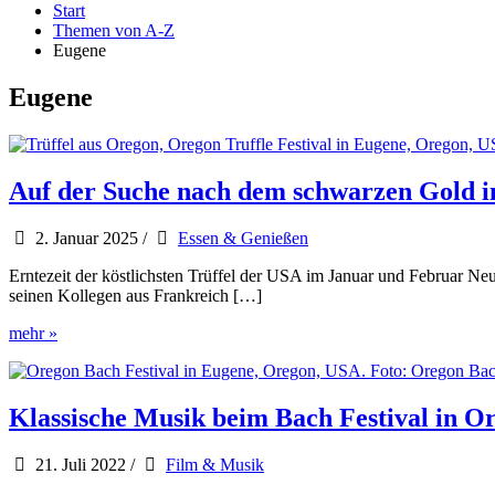
Start
Themen von A-Z
Eugene
Eugene
Auf der Suche nach dem schwarzen Gold 
2. Januar 2025
/
Essen & Genießen
Erntezeit der köstlichsten Trüffel der USA im Januar und Februar Ne
seinen Kollegen aus Frankreich […]
Auf
mehr »
der
Suche
nach
dem
Klassische Musik beim Bach Festival in O
schwarzen
Gold
21. Juli 2022
/
Film & Musik
in
Oregon