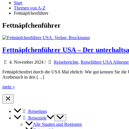
Start
Themen von A-Z
Fettnäpfchenführer
Fettnäpfchenführer
Fettnäpfchenführer USA – Der unterhalts
4. November 2024
/
Reiseberichte
,
Reiseführer USA Allgeme
Fettnäpfchenfrei durch die USA Mal ehrlich: Wie gut kennen Sie die
Arztbesuch in den […]
Fettnäpfchenführer
mehr »
USA
–
Der
unterhaltsame
Reisetipps
Reiseknigge
Reiseziele
Alle Staaten und Regionen