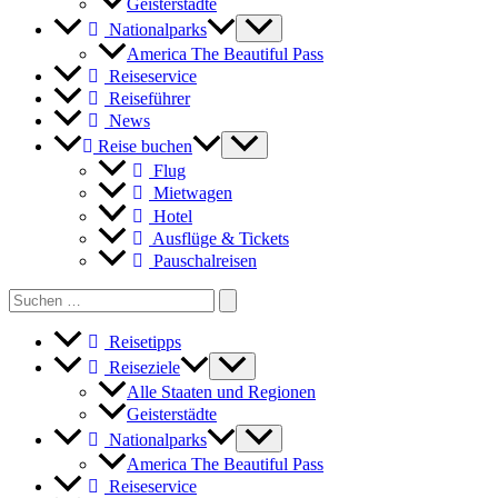
Geisterstädte
Nationalparks
America The Beautiful Pass
Reiseservice
Reiseführer
News
Reise buchen
Flug
Mietwagen
Hotel
Ausflüge & Tickets
Pauschalreisen
Search
for:
Reisetipps
Reiseziele
Alle Staaten und Regionen
Geisterstädte
Nationalparks
America The Beautiful Pass
Reiseservice