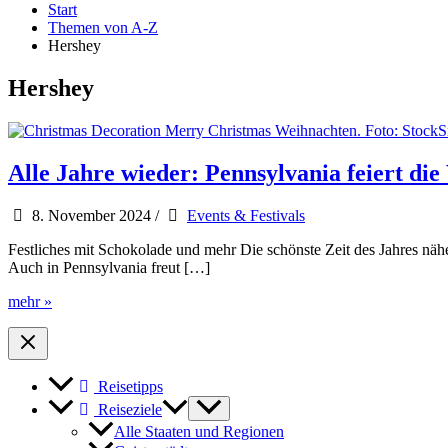
Start
Themen von A-Z
Hershey
Hershey
Alle Jahre wieder: Pennsylvania feiert die
8. November 2024
/
Events & Festivals
Festliches mit Schokolade und mehr Die schönste Zeit des Jahres näh
Auch in Pennsylvania freut […]
Alle
mehr »
Jahre
wieder:
Pennsylvania
feiert
Reisetipps
die
Vorweihnachtszeit
Reiseziele
Alle Staaten und Regionen