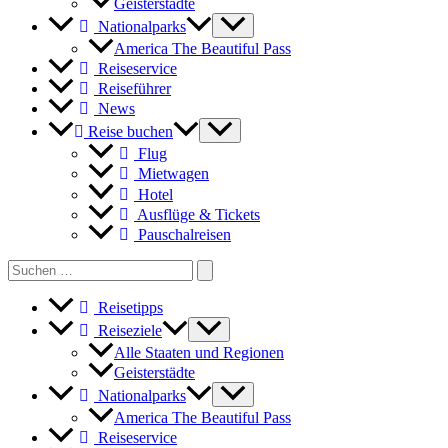
Geisterstädte
Nationalparks
America The Beautiful Pass
Reiseservice
Reiseführer
News
Reise buchen
Flug
Mietwagen
Hotel
Ausflüge & Tickets
Pauschalreisen
Search
for:
Reisetipps
Reiseziele
Alle Staaten und Regionen
Geisterstädte
Nationalparks
America The Beautiful Pass
Reiseservice