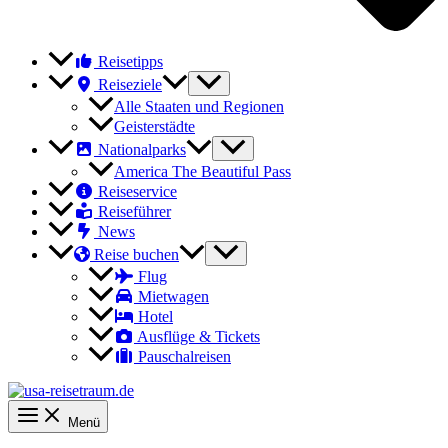
Reisetipps
Reiseziele
Alle Staaten und Regionen
Geisterstädte
Nationalparks
America The Beautiful Pass
Reiseservice
Reiseführer
News
Reise buchen
Flug
Mietwagen
Hotel
Ausflüge & Tickets
Pauschalreisen
Menü