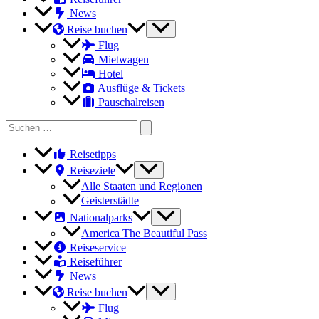
News
Reise buchen
Flug
Mietwagen
Hotel
Ausflüge & Tickets
Pauschalreisen
Search
for:
Reisetipps
Reiseziele
Alle Staaten und Regionen
Geisterstädte
Nationalparks
America The Beautiful Pass
Reiseservice
Reiseführer
News
Reise buchen
Flug