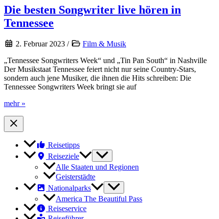
Die besten Songwriter live hören in
Tennessee
2. Februar 2023
/
Film & Musik
„Tennessee Songwriters Week“ und „Tin Pan South“ in Nashville
Der Musikstaat Tennessee feiert nicht nur seine Country-Stars,
sondern auch jene Musiker, die ihnen die Hits schreiben: Die
Tennessee Songwriters Week bringt sie auf
Die
mehr »
besten
Songwriter
live
hören
Reisetipps
in
Tennessee
Reiseziele
Alle Staaten und Regionen
Geisterstädte
Nationalparks
America The Beautiful Pass
Reiseservice
Reiseführer