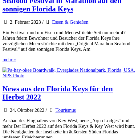
Seafood Festival in Marathon auf den
Keys
sonnigen Florida Keys
2. Februar 2023
/
Essen & Genießen
Ein Festival rund um Fisch und Meeresfrüchte Seit nunmehr 47
Jahren feiern Bewohner und Besucher der Florida Keys ihre
vorzüglichen Meeresfrüchte mit dem „Original Marathon Seafood
Festival“ auf den sonnigen Florida Keys. Am
Seafood
mehr »
Festival
in
Marathon
auf
den
News aus den Florida Keys für den
sonnigen
Herbst 2022
Florida
Keys
24. Oktober 2022
/
Tourismus
Ausbau des Flughafens von Key West, neue „Aqua Lodges“ und
mehr Der Herbst 2022 auf den Florida Keys & Key West wird bunt.
Die Neuigkeiten der Inselkette im äußersten Süden Floridas
umfassen Erleichterungen