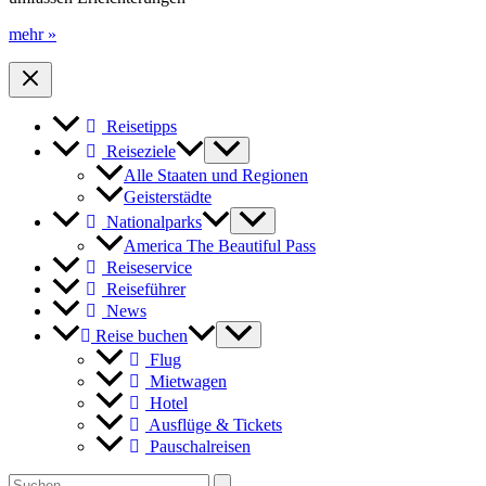
News
mehr »
aus
den
Florida
Keys
Reisetipps
für
den
Reiseziele
Herbst
Alle Staaten und Regionen
2022
Geisterstädte
Nationalparks
America The Beautiful Pass
Reiseservice
Reiseführer
News
Reise buchen
Flug
Mietwagen
Hotel
Ausflüge & Tickets
Pauschalreisen
Search