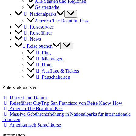
Alle Staaten und Regionen
Geisterstädte
Nationalparks
America The Beautiful Pass
Reiseservice
Reiseführer
News
Reise buchen
Flug
Mietwagen
Hotel
Ausflüge & Tickets
Pauschalreisen
Zuletzt aktualisiert
Uhrzeit und Datum
Reiseführer CityTrip San Francisco von Reise Know-How
America The Beautiful Pass
Massive Gebührenerhöhung in Nationalparks für internationale
Touristen
Amerikanisch Sprachkurse
Information