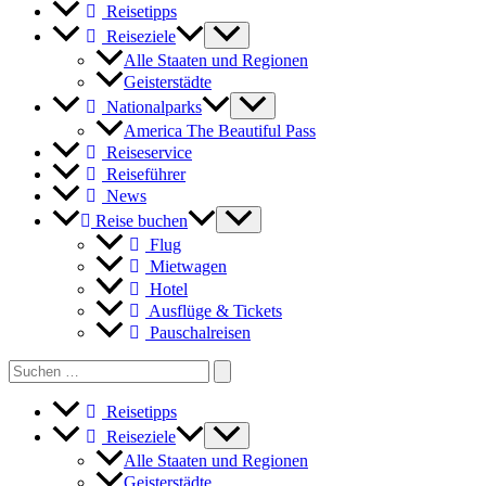
Reisetipps
Reiseziele
Alle Staaten und Regionen
Geisterstädte
Nationalparks
America The Beautiful Pass
Reiseservice
Reiseführer
News
Reise buchen
Flug
Mietwagen
Hotel
Ausflüge & Tickets
Pauschalreisen
Search
for:
Reisetipps
Reiseziele
Alle Staaten und Regionen
Geisterstädte