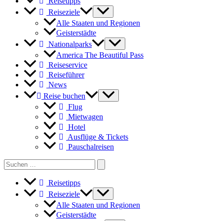
Reisetipps
wird
die
Reiseziele
Gewürz-
Alle Staaten und Regionen
und
Geisterstädte
Heilplanze
Nationalparks
gefeiert
America The Beautiful Pass
Reiseservice
Reiseführer
News
Reise buchen
Flug
Mietwagen
Hotel
Ausflüge & Tickets
Pauschalreisen
Search
for:
Reisetipps
Reiseziele
Alle Staaten und Regionen
Geisterstädte