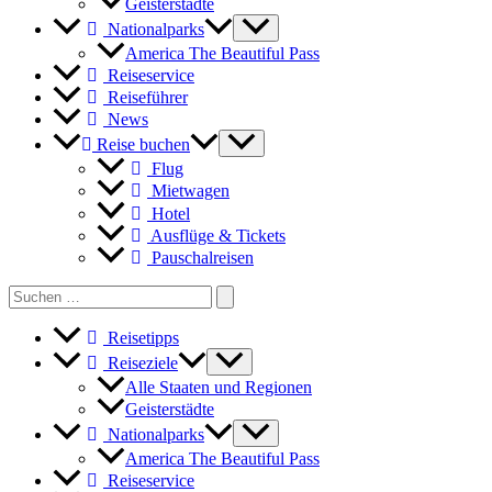
Geisterstädte
Nationalparks
America The Beautiful Pass
Reiseservice
Reiseführer
News
Reise buchen
Flug
Mietwagen
Hotel
Ausflüge & Tickets
Pauschalreisen
Search
for:
Reisetipps
Reiseziele
Alle Staaten und Regionen
Geisterstädte
Nationalparks
America The Beautiful Pass
Reiseservice