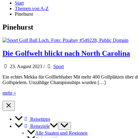
Start
Themen von A-Z
Pinehurst
Pinehurst
Die Golfwelt blickt nach North Carolina
23. August 2023
/
Sport
Ein echtes Mekka für Golfliebhaber Mit mehr 400 Golfplätzen über den
Golfspielern. Unzählige Championships wurden […]
Die
mehr »
Golfwelt
blickt
nach
North
Reisetipps
Carolina
Reiseziele
Alle Staaten und Regionen