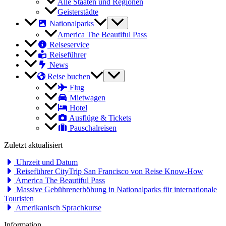
Alle Staaten und Regionen
Geisterstädte
Nationalparks
America The Beautiful Pass
Reiseservice
Reiseführer
News
Reise buchen
Flug
Mietwagen
Hotel
Ausflüge & Tickets
Pauschalreisen
Zuletzt aktualisiert
Uhrzeit und Datum
Reiseführer CityTrip San Francisco von Reise Know-How
America The Beautiful Pass
Massive Gebührenerhöhung in Nationalparks für internationale
Touristen
Amerikanisch Sprachkurse
Information