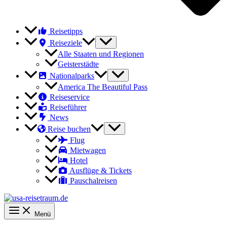
Reisetipps
Reiseziele
Alle Staaten und Regionen
Geisterstädte
Nationalparks
America The Beautiful Pass
Reiseservice
Reiseführer
News
Reise buchen
Flug
Mietwagen
Hotel
Ausflüge & Tickets
Pauschalreisen
Menü