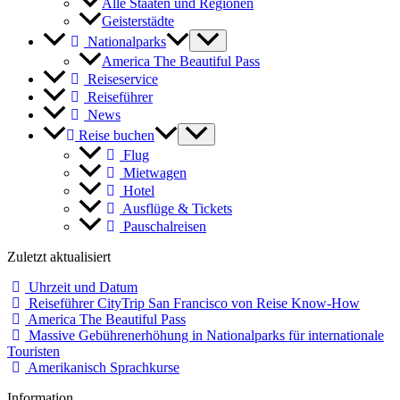
Alle Staaten und Regionen
Geisterstädte
Nationalparks
America The Beautiful Pass
Reiseservice
Reiseführer
News
Reise buchen
Flug
Mietwagen
Hotel
Ausflüge & Tickets
Pauschalreisen
Zuletzt aktualisiert
Uhrzeit und Datum
Reiseführer CityTrip San Francisco von Reise Know-How
America The Beautiful Pass
Massive Gebührenerhöhung in Nationalparks für internationale
Touristen
Amerikanisch Sprachkurse
Information