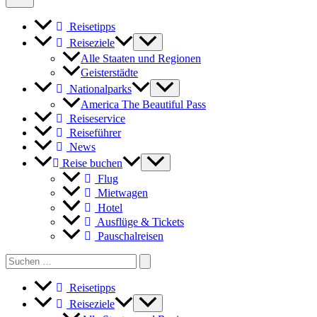
klaren
Winternächten
Reisetipps
Reiseziele
Alle Staaten und Regionen
Geisterstädte
Nationalparks
America The Beautiful Pass
Reiseservice
Reiseführer
News
Reise buchen
Flug
Mietwagen
Hotel
Ausflüge & Tickets
Pauschalreisen
Search
for:
Reisetipps
Reiseziele