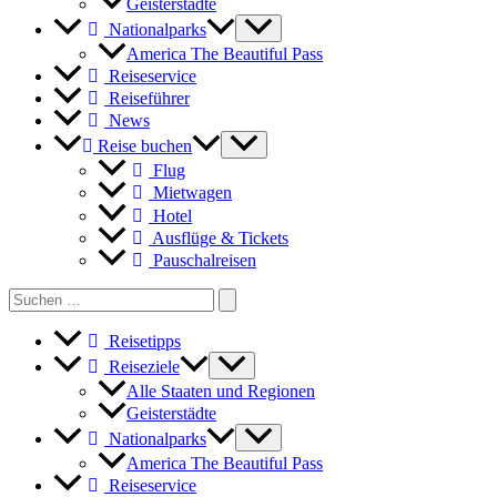
Geisterstädte
Nationalparks
America The Beautiful Pass
Reiseservice
Reiseführer
News
Reise buchen
Flug
Mietwagen
Hotel
Ausflüge & Tickets
Pauschalreisen
Search
for:
Reisetipps
Reiseziele
Alle Staaten und Regionen
Geisterstädte
Nationalparks
America The Beautiful Pass
Reiseservice