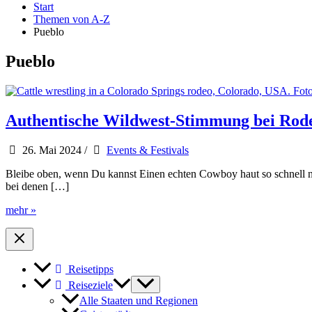
Start
Themen von A-Z
Pueblo
Pueblo
Authentische Wildwest-Stimmung bei Rode
26. Mai 2024
/
Events & Festivals
Bleibe oben, wenn Du kannst Einen echten Cowboy haut so schnell nich
bei denen […]
Authentische
mehr »
Wildwest-
Stimmung
bei
Rodeos
Reisetipps
in
Colorado
Reiseziele
Alle Staaten und Regionen