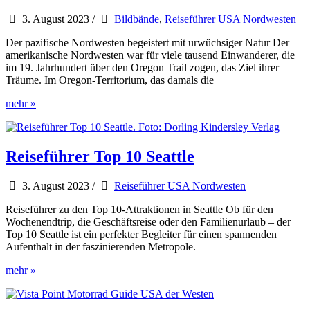
Museum
in
3. August 2023
/
Bildbände
,
Reiseführer USA Nordwesten
Seattle
Der pazifische Nordwesten begeistert mit urwüchsiger Natur Der
amerikanische Nordwesten war für viele tausend Einwanderer, die
im 19. Jahrhundert über den Oregon Trail zogen, das Ziel ihrer
Träume. Im Oregon-Territorium, das damals die
Bildband
mehr »
Reise
durch
die
USA
Reiseführer Top 10 Seattle
–
Der
3. August 2023
/
Reiseführer USA Nordwesten
Nordwesten
Reiseführer zu den Top 10-Attraktionen in Seattle Ob für den
Wochenendtrip, die Geschäftsreise oder den Familienurlaub – der
Top 10 Seattle ist ein perfekter Begleiter für einen spannenden
Aufenthalt in der faszinierenden Metropole.
Reiseführer
mehr »
Top
10
Seattle