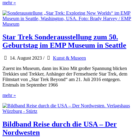
Bienen
mehr »
und
andere
Fluggeräte
am
Sea-
Tac
Star Trek Sonderausstellung zum 50.
Airport
Geburtstag im EMP Museum in Seattle
14. August 2023
/
Kunst & Museen
Zuerst ins Museum, dann ins Kino Mit großer Spannung blicken
Trekkies und Trekker, Anhänger der Fernsehserie Star Trek, dem
Filmstart von „Star Trek Beyond“ am 21. Juli 2016 entgegen.
Erstmals im September 1966
Star
mehr »
Trek
Sonderausstellung
zum
50.
Geburtstag
Bildband Reise durch die USA – Der
im
Nordwesten
EMP