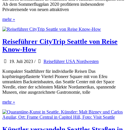
Ab dem Sommerflugplan 2020 profitieren insbesondere
Privatreisende von neuen attraktiven
Eurowings
mehr »
erweitert
Flugangebot
in
die
Reiseführer CityTrip Seattle von Reise
USA
Know-How
von
München
und
19. Juli 2023
/
Reiseführer USA Nordwesten
Frankfurt
Kompakter Stadtführer für individuelle Reisen Das
kopfsteingepflasterte Viertel Pioneer Square mit von Efeu
umrankten Backsteinbauten, das Seattle Center mit der Space
Needle, einer der schönsten Märkte Nordamerikas, spannende
Museen, eine ausgezeichnete Gastronomie, tolle
Reiseführer
mehr »
CityTrip
Seattle
von
Reise
Know-
Künstler verwandeln Seattles Straßen in