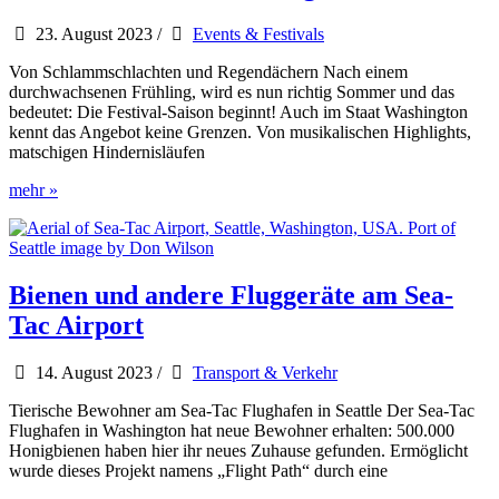
des
Jahres“
23. August 2023
/
Events & Festivals
Von Schlammschlachten und Regendächern Nach einem
durchwachsenen Frühling, wird es nun richtig Sommer und das
bedeutet: Die Festival-Saison beginnt! Auch im Staat Washington
kennt das Angebot keine Grenzen. Von musikalischen Highlights,
matschigen Hindernisläufen
Festival-
mehr »
Saison
in
Washington
State
Bienen und andere Fluggeräte am Sea-
Tac Airport
14. August 2023
/
Transport & Verkehr
Tierische Bewohner am Sea-Tac Flughafen in Seattle Der Sea-Tac
Flughafen in Washington hat neue Bewohner erhalten: 500.000
Honigbienen haben hier ihr neues Zuhause gefunden. Ermöglicht
wurde dieses Projekt namens „Flight Path“ durch eine