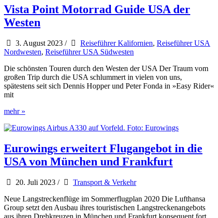
Vista Point Motorrad Guide USA der
Westen
3. August 2023
/
Reiseführer Kalifornien
,
Reiseführer USA
Nordwesten
,
Reiseführer USA Südwesten
Die schönsten Touren durch den Westen der USA Der Traum vom
großen Trip durch die USA schlummert in vielen von uns,
spätestens seit sich Dennis Hopper und Peter Fonda in »Easy Rider«
mit
Vista
mehr »
Point
Motorrad
Guide
USA
Eurowings erweitert Flugangebot in die
der
USA von München und Frankfurt
Westen
20. Juli 2023
/
Transport & Verkehr
Neue Langstreckenflüge im Sommerflugplan 2020 Die Lufthansa
Group setzt den Ausbau ihres touristischen Langstreckenangebots
aus ihren Drehkreuzen in München und Frankfurt konsequent fort.