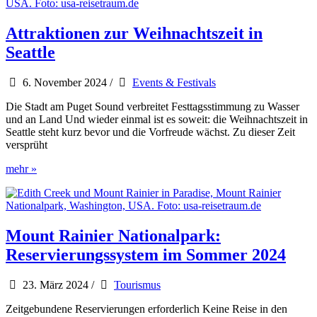
Vis
USA
Nordwesten
Attraktionen zur Weihnachtszeit in
&
Seattle
Vancouver
6. November 2024
/
Events & Festivals
Die Stadt am Puget Sound verbreitet Festtagsstimmung zu Wasser
und an Land Und wieder einmal ist es soweit: die Weihnachtszeit in
Seattle steht kurz bevor und die Vorfreude wächst. Zu dieser Zeit
versprüht
Attraktionen
mehr »
zur
Weihnachtszeit
in
Seattle
Mount Rainier Nationalpark:
Reservierungssystem im Sommer 2024
23. März 2024
/
Tourismus
Zeitgebundene Reservierungen erforderlich Keine Reise in den