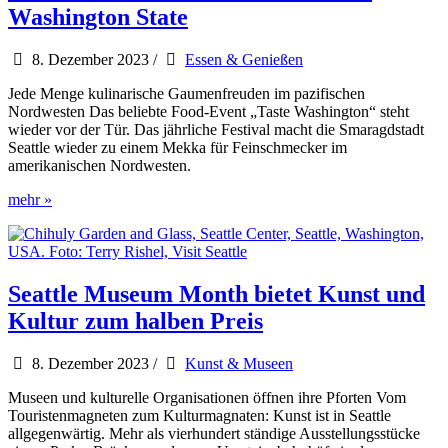
des
Washington State
Seafair
Festivals
erleben
8. Dezember 2023
/
Essen & Genießen
Jede Menge kulinarische Gaumenfreuden im pazifischen
Nordwesten Das beliebte Food-Event „Taste Washington“ steht
wieder vor der Tür. Das jährliche Festival macht die Smaragdstadt
Seattle wieder zu einem Mekka für Feinschmecker im
amerikanischen Nordwesten.
Genuss
mehr »
vom
Feinsten
in
Seattle
und
Seattle Museum Month bietet Kunst und
Washington
Kultur zum halben Preis
State
8. Dezember 2023
/
Kunst & Museen
Museen und kulturelle Organisationen öffnen ihre Pforten Vom
Touristenmagneten zum Kulturmagnaten: Kunst ist in Seattle
allgegenwärtig. Mehr als vierhundert ständige Ausstellungsstücke