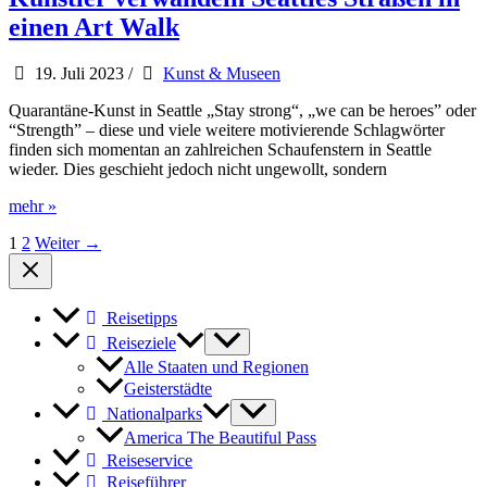
How
einen Art Walk
19. Juli 2023
/
Kunst & Museen
Quarantäne-Kunst in Seattle „Stay strong“, „we can be heroes” oder
“Strength” – diese und viele weitere motivierende Schlagwörter
finden sich momentan an zahlreichen Schaufenstern in Seattle
wieder. Dies geschieht jedoch nicht ungewollt, sondern
Künstler
mehr »
verwandeln
1
2
Weiter
→
Seattles
Straßen
in
einen
Reisetipps
Art
Walk
Reiseziele
Alle Staaten und Regionen
Geisterstädte
Nationalparks
America The Beautiful Pass
Reiseservice
Reiseführer