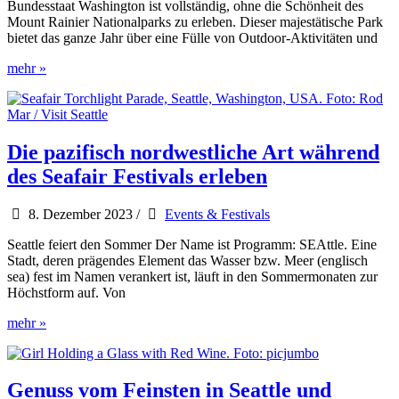
Bundesstaat Washington ist vollständig, ohne die Schönheit des
Mount Rainier Nationalparks zu erleben. Dieser majestätische Park
bietet das ganze Jahr über eine Fülle von Outdoor-Aktivitäten und
Mount
mehr »
Rainier
Nationalpark:
Reservierungssystem
im
Sommer
Die pazifisch nordwestliche Art während
2024
des Seafair Festivals erleben
8. Dezember 2023
/
Events & Festivals
Seattle feiert den Sommer Der Name ist Programm: SEAttle. Eine
Stadt, deren prägendes Element das Wasser bzw. Meer (englisch
sea) fest im Namen verankert ist, läuft in den Sommermonaten zur
Höchstform auf. Von
Die
mehr »
pazifisch
nordwestliche
Art
während
Genuss vom Feinsten in Seattle und