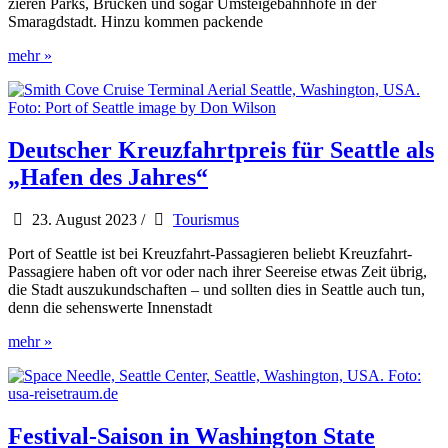
zieren Parks, Brücken und sogar Umsteigebahnhöfe in der
Smaragdstadt. Hinzu kommen packende
Seattle
mehr »
Museum
Month
bietet
Kunst
und
Deutscher Kreuzfahrtpreis für Seattle als
Kultur
„Hafen des Jahres“
zum
halben
Preis
23. August 2023
/
Tourismus
Port of Seattle ist bei Kreuzfahrt-Passagieren beliebt Kreuzfahrt-
Passagiere haben oft vor oder nach ihrer Seereise etwas Zeit übrig,
die Stadt auszukundschaften – und sollten dies in Seattle auch tun,
denn die sehenswerte Innenstadt
Deutscher
mehr »
Kreuzfahrtpreis
für
Seattle
als
„Hafen
Festival-Saison in Washington State