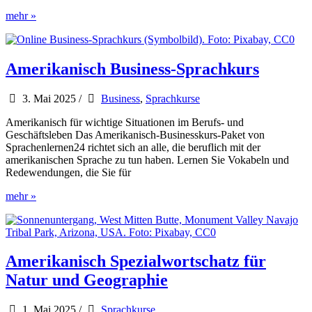
Amerikanisch
mehr »
Spezialwortschatz
Flirten
&
Liebe
Amerikanisch Business-Sprachkurs
3. Mai 2025
/
Business
,
Sprachkurse
Amerikanisch für wichtige Situationen im Berufs- und
Geschäftsleben Das Amerikanisch-Businesskurs-Paket von
Sprachenlernen24 richtet sich an alle, die beruflich mit der
amerikanischen Sprache zu tun haben. Lernen Sie Vokabeln und
Redewendungen, die Sie für
Amerikanisch
mehr »
Business-
Sprachkurs
Amerikanisch Spezialwortschatz für
Natur und Geographie
1. Mai 2025
/
Sprachkurse