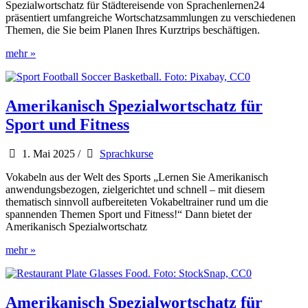
Spezialwortschatz für Städtereisende von Sprachenlernen24
präsentiert umfangreiche Wortschatzsammlungen zu verschiedenen
Themen, die Sie beim Planen Ihres Kurztrips beschäftigen.
Amerikanisch
mehr »
Spezialwortschatz
für
Städtereisen
Amerikanisch Spezialwortschatz für
Sport und Fitness
1. Mai 2025
/
Sprachkurse
Vokabeln aus der Welt des Sports „Lernen Sie Amerikanisch
anwendungsbezogen, zielgerichtet und schnell – mit diesem
thematisch sinnvoll aufbereiteten Vokabeltrainer rund um die
spannenden Themen Sport und Fitness!“ Dann bietet der
Amerikanisch Spezialwortschatz
Amerikanisch
mehr »
Spezialwortschatz
für
Sport
und
Amerikanisch Spezialwortschatz für