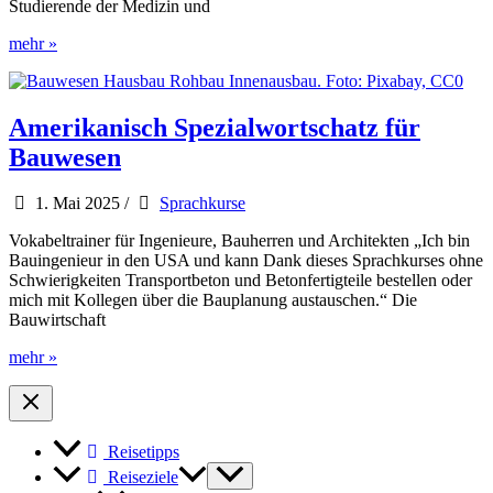
Studierende der Medizin und
Amerikanisch
mehr »
Fachwortschatz
für
Medizin,
Gesundheit
Amerikanisch Spezialwortschatz für
und
Bauwesen
Pflegeberufe
1. Mai 2025
/
Sprachkurse
Vokabeltrainer für Ingenieure, Bauherren und Architekten „Ich bin
Bauingenieur in den USA und kann Dank dieses Sprachkurses ohne
Schwierigkeiten Transportbeton und Betonfertigteile bestellen oder
mich mit Kollegen über die Bauplanung austauschen.“ Die
Bauwirtschaft
Amerikanisch
mehr »
Spezialwortschatz
für
Bauwesen
Reisetipps
Reiseziele