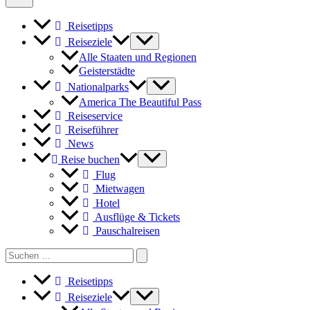
OysterFest
in
Reisetipps
St.
Michaels
Reiseziele
Alle Staaten und Regionen
Geisterstädte
Nationalparks
America The Beautiful Pass
Reiseservice
Reiseführer
News
Reise buchen
Flug
Mietwagen
Hotel
Ausflüge & Tickets
Pauschalreisen
Search
for:
Reisetipps
Reiseziele