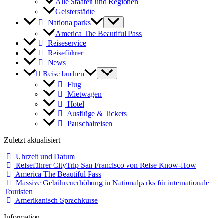
Alle Staaten und Regionen
Geisterstädte
Nationalparks
America The Beautiful Pass
Reiseservice
Reiseführer
News
Reise buchen
Flug
Mietwagen
Hotel
Ausflüge & Tickets
Pauschalreisen
Zuletzt aktualisiert
Uhrzeit und Datum
Reiseführer CityTrip San Francisco von Reise Know-How
America The Beautiful Pass
Massive Gebührenerhöhung in Nationalparks für internationale
Touristen
Amerikanisch Sprachkurse
Information