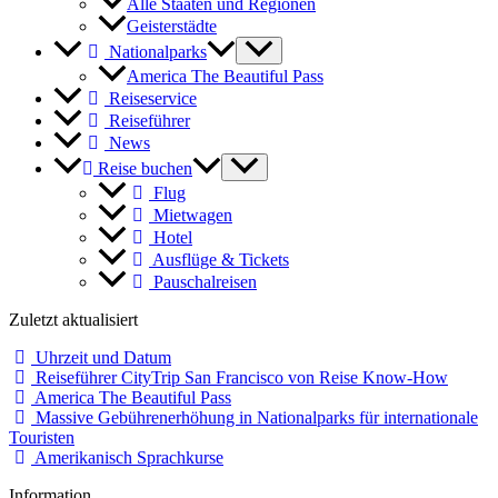
Alle Staaten und Regionen
Geisterstädte
Nationalparks
America The Beautiful Pass
Reiseservice
Reiseführer
News
Reise buchen
Flug
Mietwagen
Hotel
Ausflüge & Tickets
Pauschalreisen
Zuletzt aktualisiert
Uhrzeit und Datum
Reiseführer CityTrip San Francisco von Reise Know-How
America The Beautiful Pass
Massive Gebührenerhöhung in Nationalparks für internationale
Touristen
Amerikanisch Sprachkurse
Information