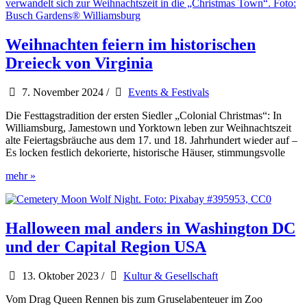
zur
Vorweihnachtszeit
Weihnachten feiern im historischen
Dreieck von Virginia
7. November 2024
/
Events & Festivals
Die Festtagstradition der ersten Siedler „Colonial Christmas“: In
Williamsburg, Jamestown und Yorktown leben zur Weihnachtszeit
alte Feiertagsbräuche aus dem 17. und 18. Jahrhundert wieder auf –
Es locken festlich dekorierte, historische Häuser, stimmungsvolle
Weihnachten
mehr »
feiern
im
historischen
Dreieck
Halloween mal anders in Washington DC
von
und der Capital Region USA
Virginia
13. Oktober 2023
/
Kultur & Gesellschaft
Vom Drag Queen Rennen bis zum Gruselabenteuer im Zoo