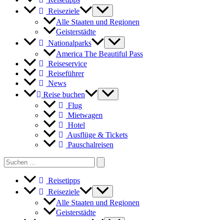
Gartenanlagen
Virginias
Reiseziele
genießen
Alle Staaten und Regionen
Geisterstädte
Nationalparks
America The Beautiful Pass
Reiseservice
Reiseführer
News
Reise buchen
Flug
Mietwagen
Hotel
Ausflüge & Tickets
Pauschalreisen
Search
for:
Reisetipps
Reiseziele
Alle Staaten und Regionen
Geisterstädte