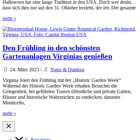
Halloween hat eine lange Tradition in den USA. Doch wer denkt,
dass sich dies nur auf den 31. Oktober bezieht, der irrt. Der gesamte
Halloween
mehr »
mal
anders
in
Washington
DC
Den Frühling in den schönsten
und
Gartenanlagen Virginias genießen
der
Capital
Region
24. März 2023
/
Natur & Outdoor
USA
Virginia feiert den Frühling mit der „Historic Garden Week“
Während der Historic Garden Week erhalten Besucher die
Gelegenheit, bei geführten Touren öffentliche und private Gärten,
Häuser und historische Wahrzeichen zu entdecken, darunter
Monticello,
Den
mehr »
Frühling
in
den
schönsten
Reisetipps