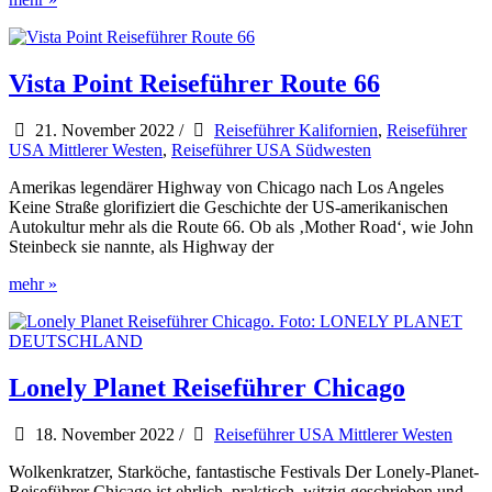
CityTrip
Detroit
von
Reise
Vista Point Reiseführer Route 66
Know-
How
21. November 2022
/
Reiseführer Kalifornien
,
Reiseführer
USA Mittlerer Westen
,
Reiseführer USA Südwesten
Amerikas legendärer Highway von Chicago nach Los Angeles
Keine Straße glorifiziert die Geschichte der US-amerikanischen
Autokultur mehr als die Route 66. Ob als ‚Mother Road‘, wie John
Steinbeck sie nannte, als Highway der
Vista
mehr »
Point
Reiseführer
Route
66
Lonely Planet Reiseführer Chicago
18. November 2022
/
Reiseführer USA Mittlerer Westen
Wolkenkratzer, Starköche, fantastische Festivals Der Lonely-Planet-
Reiseführer Chicago ist ehrlich, praktisch, witzig geschrieben und