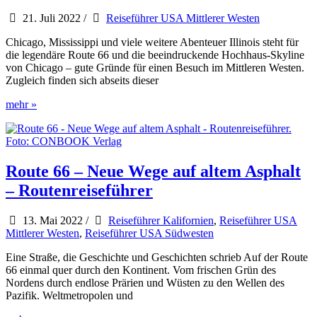
von
21. Juli 2022
/
Reiseführer USA Mittlerer Westen
Iwanowski
Chicago, Mississippi und viele weitere Abenteuer Illinois steht für
die legendäre Route 66 und die beeindruckende Hochhaus-Skyline
von Chicago – gute Gründe für einen Besuch im Mittleren Westen.
Zugleich finden sich abseits dieser
USA
mehr »
–
Illinois
Travelguide
Route 66 – Neue Wege auf altem Asphalt
– Routenreiseführer
13. Mai 2022
/
Reiseführer Kalifornien
,
Reiseführer USA
Mittlerer Westen
,
Reiseführer USA Südwesten
Eine Straße, die Geschichte und Geschichten schrieb Auf der Route
66 einmal quer durch den Kontinent. Vom frischen Grün des
Nordens durch endlose Prärien und Wüsten zu den Wellen des
Pazifik. Weltmetropolen und