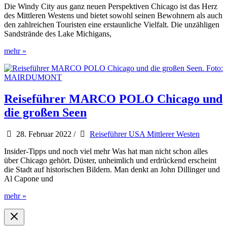
Die Windy City aus ganz neuen Perspektiven Chicago ist das Herz
des Mittleren Westens und bietet sowohl seinen Bewohnern als auch
den zahlreichen Touristen eine erstaunliche Vielfalt. Die unzähligen
Sandstrände des Lake Michigans,
111
mehr »
Orte
in
Chicago,
die
man
Reiseführer MARCO POLO Chicago und
gesehen
die großen Seen
haben
muss
28. Februar 2022
/
Reiseführer USA Mittlerer Westen
Insider-Tipps und noch viel mehr Was hat man nicht schon alles
über Chicago gehört. Düster, unheimlich und erdrückend erscheint
die Stadt auf historischen Bildern. Man denkt an John Dillinger und
Al Capone und
Reiseführer
mehr »
MARCO
POLO
Chicago