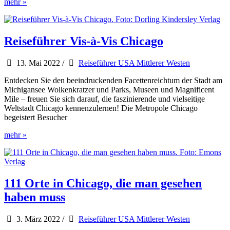
Route
mehr »
66
–
Neue
Wege
Reiseführer Vis-à-Vis Chicago
auf
altem
13. Mai 2022
/
Reiseführer USA Mittlerer Westen
Asphalt
–
Entdecken Sie den beeindruckenden Facettenreichtum der Stadt am
Routenreiseführer
Michigansee Wolkenkratzer und Parks, Museen und Magnificent
Mile – freuen Sie sich darauf, die faszinierende und vielseitige
Weltstadt Chicago kennenzulernen! Die Metropole Chicago
begeistert Besucher
Reiseführer
mehr »
Vis-
à-
Vis
Chicago
111 Orte in Chicago, die man gesehen
haben muss
3. März 2022
/
Reiseführer USA Mittlerer Westen