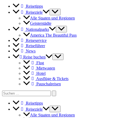
und
Reisetipps
die
großen
Reiseziele
Seen
Alle Staaten und Regionen
Geisterstädte
Nationalparks
America The Beautiful Pass
Reiseservice
Reiseführer
News
Reise buchen
Flug
Mietwagen
Hotel
Ausflüge & Tickets
Pauschalreisen
Search
for:
Reisetipps
Reiseziele
Alle Staaten und Regionen