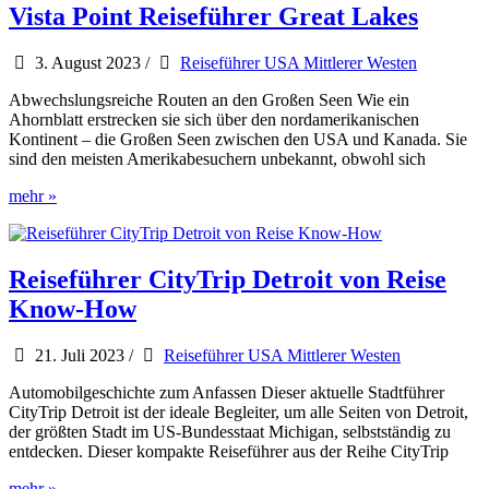
Vista Point Reiseführer Great Lakes
3. August 2023
/
Reiseführer USA Mittlerer Westen
Abwechslungsreiche Routen an den Großen Seen Wie ein
Ahornblatt erstrecken sie sich über den nordamerikanischen
Kontinent – die Großen Seen zwischen den USA und Kanada. Sie
sind den meisten Amerikabesuchern unbekannt, obwohl sich
Vista
mehr »
Point
Reiseführer
Great
Lakes
Reiseführer CityTrip Detroit von Reise
Know-How
21. Juli 2023
/
Reiseführer USA Mittlerer Westen
Automobilgeschichte zum Anfassen Dieser aktuelle Stadtführer
CityTrip Detroit ist der ideale Begleiter, um alle Seiten von Detroit,
der größten Stadt im US-Bundesstaat Michigan, selbstständig zu
entdecken. Dieser kompakte Reiseführer aus der Reihe CityTrip
Reiseführer
mehr »