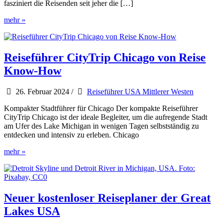
fasziniert die Reisenden seit jeher die […]
USA
mehr »
Texas
&
Mittlerer
Westen
Reiseführer CityTrip Chicago von Reise
Reiseführer
Know-How
von
Iwanowski
26. Februar 2024
/
Reiseführer USA Mittlerer Westen
Kompakter Stadtführer für Chicago Der kompakte Reiseführer
CityTrip Chicago ist der ideale Begleiter, um die aufregende Stadt
am Ufer des Lake Michigan in wenigen Tagen selbstständig zu
entdecken und intensiv zu erleben. Chicago
Reiseführer
mehr »
CityTrip
Chicago
von
Reise
Know-
Neuer kostenloser Reiseplaner der Great
How
Lakes USA