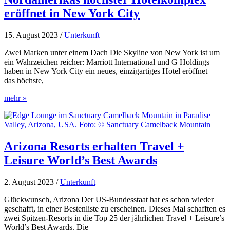
eröffnet in New York City
15. August 2023
/
Unterkunft
Zwei Marken unter einem Dach Die Skyline von New York ist um
ein Wahrzeichen reicher: Marriott International und G Holdings
haben in New York City ein neues, einzigartiges Hotel eröffnet –
das höchste,
Nordamerikas
mehr »
höchster
Hotelkomplex
eröffnet
in
New
Arizona Resorts erhalten Travel +
York
Leisure World’s Best Awards
City
2. August 2023
/
Unterkunft
Glückwunsch, Arizona Der US-Bundesstaat hat es schon wieder
geschafft, in einer Bestenliste zu erscheinen. Dieses Mal schafften es
zwei Spitzen-Resorts in die Top 25 der jährlichen Travel + Leisure’s
World’s Best Awards. Die