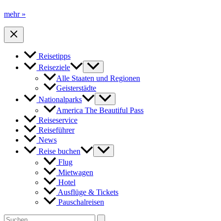
Arizona
mehr »
Resorts
erhalten
Travel
+
Reisetipps
Leisure
World’s
Reiseziele
Best
Alle Staaten und Regionen
Awards
Geisterstädte
Nationalparks
America The Beautiful Pass
Reiseservice
Reiseführer
News
Reise buchen
Flug
Mietwagen
Hotel
Ausflüge & Tickets
Pauschalreisen
Search