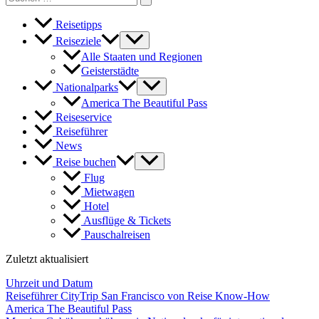
for:
Reisetipps
Reiseziele
Alle Staaten und Regionen
Geisterstädte
Nationalparks
America The Beautiful Pass
Reiseservice
Reiseführer
News
Reise buchen
Flug
Mietwagen
Hotel
Ausflüge & Tickets
Pauschalreisen
Zuletzt aktualisiert
Uhrzeit und Datum
Reiseführer CityTrip San Francisco von Reise Know-How
America The Beautiful Pass