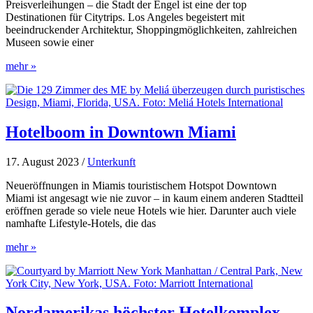
Preisverleihungen – die Stadt der Engel ist eine der top
Destinationen für Citytrips. Los Angeles begeistert mit
beeindruckender Architektur, Shoppingmöglichkeiten, zahlreichen
Museen sowie einer
Los
mehr »
Angeles
von
seiner
luxuriösen
Seite
Hotelboom in Downtown Miami
aus
entdecken
17. August 2023
/
Unterkunft
Neueröffnungen in Miamis touristischem Hotspot Downtown
Miami ist angesagt wie nie zuvor – in kaum einem anderen Stadtteil
eröffnen gerade so viele neue Hotels wie hier. Darunter auch viele
namhafte Lifestyle-Hotels, die das
Hotelboom
mehr »
in
Downtown
Miami
Nordamerikas höchster Hotelkomplex