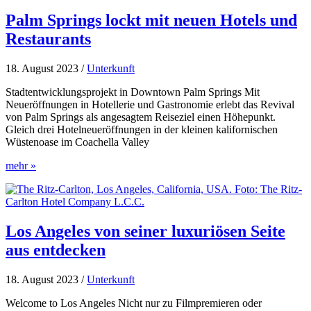
Keys
Palm Springs lockt mit neuen Hotels und
Restaurants
18. August 2023
/
Unterkunft
Stadtentwicklungsprojekt in Downtown Palm Springs Mit
Neueröffnungen in Hotellerie und Gastronomie erlebt das Revival
von Palm Springs als angesagtem Reiseziel einen Höhepunkt.
Gleich drei Hotelneueröffnungen in der kleinen kalifornischen
Wüstenoase im Coachella Valley
Palm
mehr »
Springs
lockt
mit
neuen
Hotels
Los Angeles von seiner luxuriösen Seite
und
aus entdecken
Restaurants
18. August 2023
/
Unterkunft
Welcome to Los Angeles Nicht nur zu Filmpremieren oder