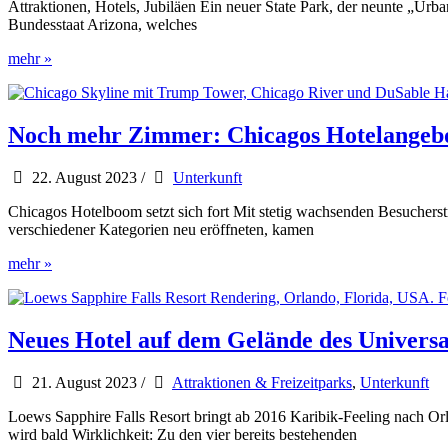
Attraktionen, Hotels, Jubiläen Ein neuer State Park, der neunte „U
Bundesstaat Arizona, welches
Neuheiten
mehr »
in
Arizona
im
Jahr
Noch mehr Zimmer: Chicagos Hotelangebo
2024
22. August 2023
/
Unterkunft
Chicagos Hotelboom setzt sich fort Mit stetig wachsenden Besuchers
verschiedener Kategorien neu eröffneten, kamen
Noch
mehr »
mehr
Zimmer:
Chicagos
Hotelangebot
Neues Hotel auf dem Gelände des Universa
wächst
weiter
21. August 2023
/
Attraktionen & Freizeitparks
,
Unterkunft
Loews Sapphire Falls Resort bringt ab 2016 Karibik-Feeling nach Or
wird bald Wirklichkeit: Zu den vier bereits bestehenden