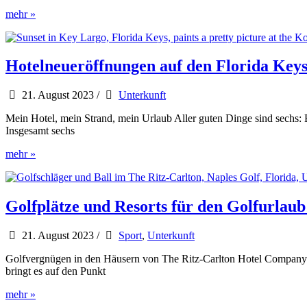
Neues
mehr »
Hotel
auf
dem
Gelände
Hotelneueröffnungen auf den Florida Key
des
Universal
21. August 2023
/
Unterkunft
Orlando
Resort
Mein Hotel, mein Strand, mein Urlaub Aller guten Dinge sind sechs:
in
Insgesamt sechs
Florida
Hotelneueröffnungen
mehr »
auf
den
Florida
Keys
Golfplätze und Resorts für den Golfurlau
21. August 2023
/
Sport
,
Unterkunft
Golfvergnügen in den Häusern von The Ritz-Carlton Hotel Company „E
bringt es auf den Punkt
Golfplätze
mehr »
und