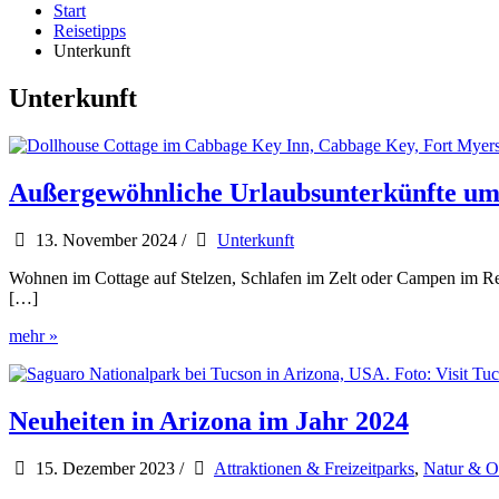
Start
Reisetipps
Unterkunft
Unterkunft
Außergewöhnliche Urlaubsunterkünfte um 
13. November 2024
/
Unterkunft
Wohnen im Cottage auf Stelzen, Schlafen im Zelt oder Campen im Res
[…]
Außergewöhnliche
mehr »
Urlaubsunterkünfte
um
Fort
Myers
Neuheiten in Arizona im Jahr 2024
und
Sanibel
15. Dezember 2023
/
Attraktionen & Freizeitparks
,
Natur & O
Island