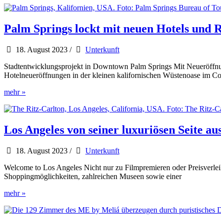
Resorts
für
den
Palm Springs lockt mit neuen Hotels und 
Golfurlaub
in
18. August 2023
/
Unterkunft
den
USA
Stadtentwicklungsprojekt in Downtown Palm Springs Mit Neueröffnung
Hotelneueröffnungen in der kleinen kalifornischen Wüstenoase im Co
Palm
mehr »
Springs
lockt
mit
neuen
Los Angeles von seiner luxuriösen Seite au
Hotels
und
18. August 2023
/
Unterkunft
Restaurants
Welcome to Los Angeles Nicht nur zu Filmpremieren oder Preisverleihu
Shoppingmöglichkeiten, zahlreichen Museen sowie einer
Los
mehr »
Angeles
von
seiner