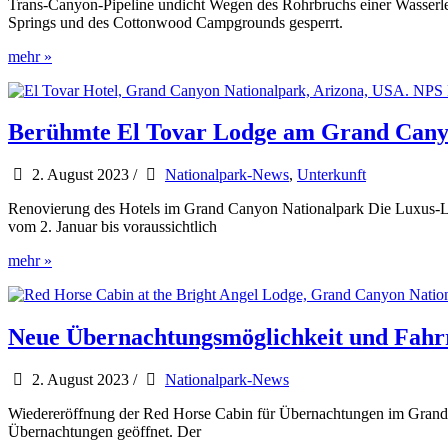
Trans-Canyon-Pipeline undicht Wegen des Rohrbruchs einer Wasserle
Springs und des Cottonwood Campgrounds gesperrt.
Grand
mehr »
Canyon:
North
Kaibab
Trail
Berühmte El Tovar Lodge am Grand Can
wegen
Wasserrohrbruch
2. August 2023
/
Nationalpark-News
,
Unterkunft
gesperrt
Renovierung des Hotels im Grand Canyon Nationalpark Die Luxus-Lo
vom 2. Januar bis voraussichtlich
Berühmte
mehr »
El
Tovar
Lodge
am
Neue Übernachtungsmöglichkeit und Fah
Grand
Canyon
2. August 2023
/
Nationalpark-News
bekommt
neues
Wiedereröffnung der Red Horse Cabin für Übernachtungen im Grand 
Gewand
Übernachtungen geöffnet. Der