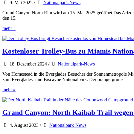
9. Mai 2025
/
Nationalpark-News
Grand Canyon North Rim wird am 15. Mai 2025 geöffnet Das Arizona
den 15.
Die
mehr »
Saison
am
Nordrand
des
Kostenloser Trolley-Bus zu Miamis Nation
Grand
Canyon
18. Dezember 2024
/
Nationalpark-News
beginnt
am
Von Homestead in die Everglades Besucher der Sonnenmetropole Miami
15.
zum Everglades- und Biscayne Nationalpark. Der orange-grüne
Mai
Kostenloser
mehr »
Trolley-
Bus
zu
Miamis
Grand Canyon: North Kaibab Trail wegen
Nationalparks
4. August 2023
/
Nationalpark-News