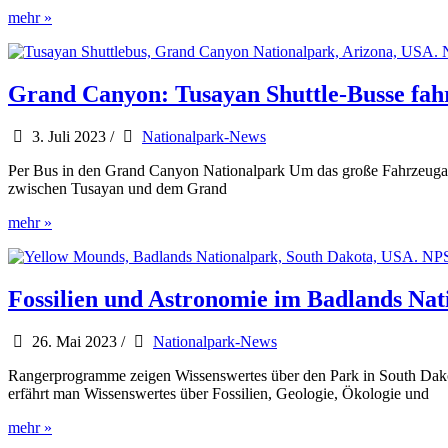
Neue
mehr »
Übernachtungsmöglichkeit
und
Fahrradverleih
am
Grand Canyon: Tusayan Shuttle-Busse fah
Grand
Canyon
3. Juli 2023
/
Nationalpark-News
Per Bus in den Grand Canyon Nationalpark Um das große Fahrzeugau
zwischen Tusayan und dem Grand
Grand
mehr »
Canyon:
Tusayan
Shuttle-
Busse
Fossilien und Astronomie im Badlands Nat
fahren
wieder
26. Mai 2023
/
Nationalpark-News
Rangerprogramme zeigen Wissenswertes über den Park in South Dak
erfährt man Wissenswertes über Fossilien, Geologie, Ökologie und
Fossilien
mehr »
und