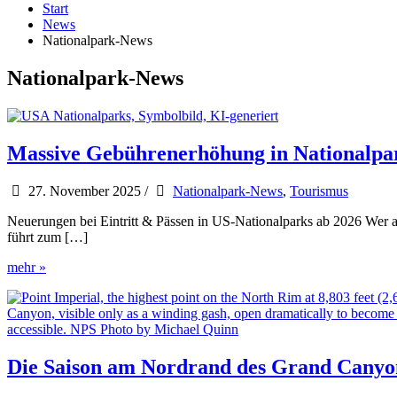
Start
News
Nationalpark-News
Nationalpark-News
Massive Gebührenerhöhung in Nationalpark
27. November 2025
/
Nationalpark-News
,
Tourismus
Neuerungen bei Eintritt & Pässen in US-Nationalparks ab 2026 Wer 
führt zum […]
Massive
mehr »
Gebührenerhöhung
in
Nationalparks
für
internationale
Touristen
Die Saison am Nordrand des Grand Canyo