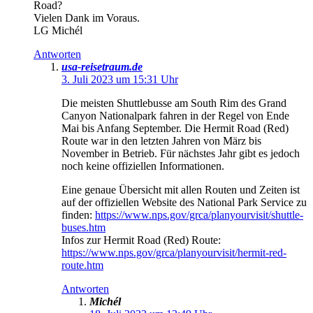
Road?
Vielen Dank im Voraus.
LG Michél
Antworten
usa-reisetraum.de
3. Juli 2023 um 15:31 Uhr
Die meisten Shuttlebusse am South Rim des Grand
Canyon Nationalpark fahren in der Regel von Ende
Mai bis Anfang September. Die Hermit Road (Red)
Route war in den letzten Jahren von März bis
November in Betrieb. Für nächstes Jahr gibt es jedoch
noch keine offiziellen Informationen.
Eine genaue Übersicht mit allen Routen und Zeiten ist
auf der offiziellen Website des National Park Service zu
finden:
https://www.nps.gov/grca/planyourvisit/shuttle-
buses.htm
Infos zur Hermit Road (Red) Route:
https://www.nps.gov/grca/planyourvisit/hermit-red-
route.htm
Antworten
Michél