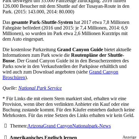
Park deswegen um 35.000 Fahrzeuge zurückging. 2016 fuhren
126.000 Besucher mit dem Shuttle auf der Tusayan-Route in den
Park. (2015: 143.000, 2014: 80.000)
Das
gesamte Park-Shuttle-System
hat 2017 etwa 7,8 Millionen
Fahrgäste befördert (2016 und 2015: je 7,4 Millionen, 2014: 6,9
Millionen), so wurden im Park etwa 2,6 Millionen Kurztrips mit
dem Auto eingespart.
Die kostenlose Parkzeitung
Grand Canyon Guide
bietet aktuelle
Informationen zum Park sowie die
Routenpläne der Shuttle-
Busse
. Der Grand Canyon Guide ist in den Besucherzentren des
Parks sowie in den Verkaufsstellen der Parkpässe erhältlich und
wird auch zum Download angeboten (siehe
Grand Canyon
Broschüren
).
Quelle:
National Park Service
* Für Links die mit einem Stern markiert sind, erhalten wir eine
Provision, wenn über den verlinkten Anbieter ein Kauf oder eine
Buchung zustande kommt. Für den Käufer entstehen dadurch keine
Mehrkosten. Für das reine Setzen des Links erhalten wir kein Geld.
Themen:
Arizona
Grand Canyon
Nationalpark-News
Amerikanisches Englisch lernen
Anzeige