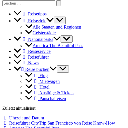
Search
for:
Reisetipps
Reiseziele
Alle Staaten und Regionen
Geisterstädte
Nationalparks
America The Beautiful Pass
Reiseservice
Reiseführer
News
Reise buchen
Flug
Mietwagen
Hotel
Ausflüge & Tickets
Pauschalreisen
Zuletzt aktualisiert
Uhrzeit und Datum
Reiseführer CityTrip San Francisco von Reise Know-How