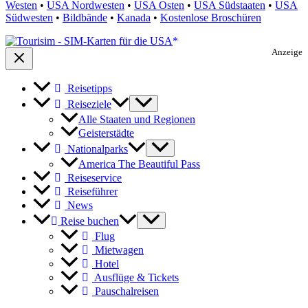
Westen
•
USA Nordwesten
•
USA Osten
•
USA Südstaaten
•
USA
Südwesten
•
Bildbände
•
Kanada
•
Kostenlose Broschüren
Anzeige
Reisetipps
Reiseziele
Alle Staaten und Regionen
Geisterstädte
Nationalparks
America The Beautiful Pass
Reiseservice
Reiseführer
News
Reise buchen
Flug
Mietwagen
Hotel
Ausflüge & Tickets
Pauschalreisen