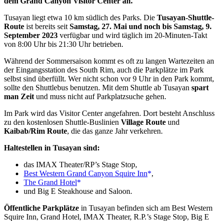
dem Grand Canyon Visitor Center an.
Tusayan liegt etwa 10 km südlich des Parks. Die
Tusayan-Shuttle-
Route
ist bereits seit
Samstag, 27. Mai und noch bis Samstag, 9.
September 2023
verfügbar und wird täglich im 20-Minuten-Takt
von 8:00 Uhr bis 21:30 Uhr betrieben.
Während der Sommersaison kommt es oft zu langen Wartezeiten an
der Eingangsstation des South Rim, auch die Parkplätze im Park
selbst sind überfüllt. Wer nicht schon vor 9 Uhr in den Park kommt,
sollte den Shuttlebus benutzen. Mit dem Shuttle ab Tusayan
spart
man Zeit
und muss nicht auf Parkplatzsuche gehen.
Im Park wird das Visitor Center angefahren. Dort besteht Anschluss
zu den kostenlosen Shuttle-Buslinien
Village Route
und
Kaibab/Rim Route
, die das ganze Jahr verkehren.
Haltestellen in Tusayan sind:
das IMAX Theater/RP’s Stage Stop,
Best Western Grand Canyon Squire Inn
,
The Grand Hotel
und Big E Steakhouse and Saloon.
Öffentliche Parkplätze
in Tusayan befinden sich am Best Western
Squire Inn, Grand Hotel, IMAX Theater, R.P.’s Stage Stop, Big E