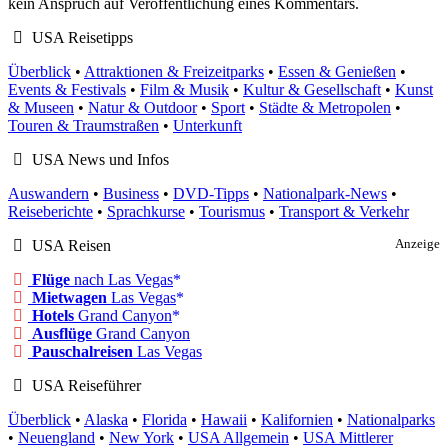
kein Anspruch auf Veröffentlichung eines Kommentars.
USA Reisetipps
Überblick
•
Attraktionen & Freizeitparks
•
Essen & Genießen
•
Events & Festivals
•
Film & Musik
•
Kultur & Gesellschaft
•
Kunst
& Museen
•
Natur & Outdoor
•
Sport
•
Städte & Metropolen
•
Touren & Traumstraßen
•
Unterkunft
USA News und Infos
Auswandern
•
Business
•
DVD-Tipps
•
Nationalpark-News
•
Reiseberichte
•
Sprachkurse
•
Tourismus
•
Transport & Verkehr
USA Reisen
Anzeige
Flüge
nach Las Vegas
Mietwagen
Las Vegas
Hotels
Grand Canyon
Ausflüge
Grand Canyon
Pauschalreisen
Las Vegas
USA Reiseführer
Überblick
•
Alaska
•
Florida
•
Hawaii
•
Kalifornien
•
Nationalparks
•
Neuengland
•
New York
•
USA Allgemein
•
USA Mittlerer