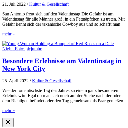
21. Juli 2022
/
Kultur & Gesellschaft
San Antonio freut sich auf den Valentinstag Die Gefahr ist am
Valentinstag für alle Männer groß, in ein Fettnäpfchen zu treten. Mit
Gefahr kennt sich der texanische Cowboy aus und so schafft man
Perfekter
mehr »
Valentinstag
in
San
Antonio,
Texas
Besondere Erlebnisse am Valentinstag in
New York City
25. April 2022
/
Kultur & Gesellschaft
Wie der romantischste Tag des Jahres zu einem ganz besonderen
Erlebnis wird Egal ob man sich noch auf der Suche nach der oder
dem Richtigen befindet oder den Tag gemeinsam als Paar genießen
Besondere
mehr »
Erlebnisse
am
Valentinstag