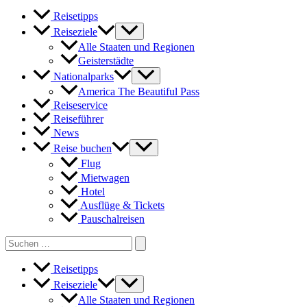
in
Reisetipps
New
York
Reiseziele
City
Alle Staaten und Regionen
Geisterstädte
Nationalparks
America The Beautiful Pass
Reiseservice
Reiseführer
News
Reise buchen
Flug
Mietwagen
Hotel
Ausflüge & Tickets
Pauschalreisen
Search
for:
Reisetipps
Reiseziele
Alle Staaten und Regionen