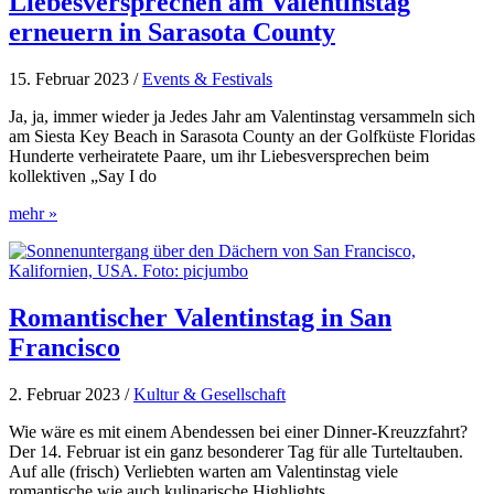
Liebesversprechen am Valentinstag
erneuern in Sarasota County
15. Februar 2023
/
Events & Festivals
Ja, ja, immer wieder ja Jedes Jahr am Valentinstag versammeln sich
am Siesta Key Beach in Sarasota County an der Golfküste Floridas
Hunderte verheiratete Paare, um ihr Liebesversprechen beim
kollektiven „Say I do
Liebesversprechen
mehr »
am
Valentinstag
erneuern
in
Sarasota
Romantischer Valentinstag in San
County
Francisco
2. Februar 2023
/
Kultur & Gesellschaft
Wie wäre es mit einem Abendessen bei einer Dinner-Kreuzzfahrt?
Der 14. Februar ist ein ganz besonderer Tag für alle Turteltauben.
Auf alle (frisch) Verliebten warten am Valentinstag viele
romantische wie auch kulinarische Highlights