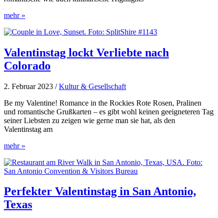
Romantischer
mehr »
Valentinstag
in
San
Francisco
Valentinstag lockt Verliebte nach
Colorado
2. Februar 2023
/
Kultur & Gesellschaft
Be my Valentine! Romance in the Rockies Rote Rosen, Pralinen
und romantische Grußkarten – es gibt wohl keinen geeigneteren Tag
seiner Liebsten zu zeigen wie gerne man sie hat, als den
Valentinstag am
Valentinstag
mehr »
lockt
Verliebte
nach
Colorado
Perfekter Valentinstag in San Antonio,
Texas