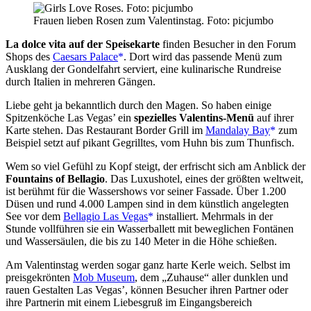
Frauen lieben Rosen zum Valentinstag. Foto: picjumbo
La dolce vita auf der Speisekarte
finden Besucher in den Forum
Shops des
Caesars Palace
. Dort wird das passende Menü zum
Ausklang der Gondelfahrt serviert, eine kulinarische Rundreise
durch Italien in mehreren Gängen.
Liebe geht ja bekanntlich durch den Magen. So haben einige
Spitzenköche Las Vegas’ ein
spezielles Valentins-Menü
auf ihrer
Karte stehen. Das Restaurant Border Grill im
Mandalay Bay
zum
Beispiel setzt auf pikant Gegrilltes, vom Huhn bis zum Thunfisch.
Wem so viel Gefühl zu Kopf steigt, der erfrischt sich am Anblick der
Fountains of Bellagio
. Das Luxushotel, eines der größten weltweit,
ist berühmt für die Wassershows vor seiner Fassade. Über 1.200
Düsen und rund 4.000 Lampen sind in dem künstlich angelegten
See vor dem
Bellagio Las Vegas
installiert. Mehrmals in der
Stunde vollführen sie ein Wasserballett mit beweglichen Fontänen
und Wassersäulen, die bis zu 140 Meter in die Höhe schießen.
Am Valentinstag werden sogar ganz harte Kerle weich. Selbst im
preisgekrönten
Mob Museum
, dem „Zuhause“ aller dunklen und
rauen Gestalten Las Vegas’, können Besucher ihren Partner oder
ihre Partnerin mit einem Liebesgruß im Eingangsbereich