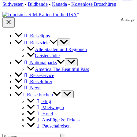
Südwesten
•
Bildbände
•
Kanada
•
Kostenlose Broschüren
Anzeige
Reisetipps
Reiseziele
Alle Staaten und Regionen
Geisterstädte
Nationalparks
America The Beautiful Pass
Reiseservice
Reiseführer
News
Reise buchen
Flug
Mietwagen
Hotel
Ausflüge & Tickets
Pauschalreisen
Search