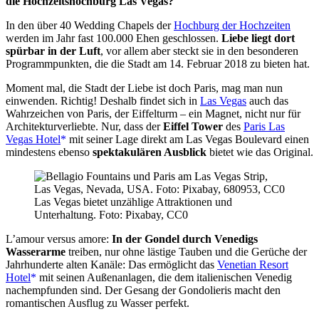
die Hochzeitshochburg Las Vegas?
In den über 40 Wedding Chapels der
Hochburg der Hochzeiten
werden im Jahr fast 100.000 Ehen geschlossen.
Liebe liegt dort
spürbar in der Luft
, vor allem aber steckt sie in den besonderen
Programmpunkten, die die Stadt am 14. Februar 2018 zu bieten hat.
Moment mal, die Stadt der Liebe ist doch Paris, mag man nun
einwenden. Richtig! Deshalb findet sich in
Las Vegas
auch das
Wahrzeichen von Paris, der Eiffelturm – ein Magnet, nicht nur für
Architekturverliebte. Nur, dass der
Eiffel Tower
des
Paris Las
Vegas Hotel
mit seiner Lage direkt am Las Vegas Boulevard einen
mindestens ebenso
spektakulären Ausblick
bietet wie das Original.
Las Vegas bietet unzählige Attraktionen und
Unterhaltung. Foto: Pixabay, CC0
L’amour versus amore:
In der Gondel durch Venedigs
Wasserarme
treiben, nur ohne lästige Tauben und die Gerüche der
Jahrhunderte alten Kanäle: Das ermöglicht das
Venetian Resort
Hotel
mit seinen Außenanlagen, die dem italienischen Venedig
nachempfunden sind. Der Gesang der Gondolieris macht den
romantischen Ausflug zu Wasser perfekt.