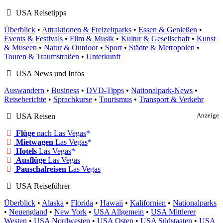
USA Reisetipps
Überblick
•
Attraktionen & Freizeitparks
•
Essen & Genießen
•
Events & Festivals
•
Film & Musik
•
Kultur & Gesellschaft
•
Kunst
& Museen
•
Natur & Outdoor
•
Sport
•
Städte & Metropolen
•
Touren & Traumstraßen
•
Unterkunft
USA News und Infos
Auswandern
•
Business
•
DVD-Tipps
•
Nationalpark-News
•
Reiseberichte
•
Sprachkurse
•
Tourismus
•
Transport & Verkehr
USA Reisen
Anzeige
Flüge
nach Las Vegas
Mietwagen
Las Vegas
Hotels
Las Vegas
Ausflüge
Las Vegas
Pauschalreisen
Las Vegas
USA Reiseführer
Überblick
•
Alaska
•
Florida
•
Hawaii
•
Kalifornien
•
Nationalparks
•
Neuengland
•
New York
•
USA Allgemein
•
USA Mittlerer
Westen
•
USA Nordwesten
•
USA Osten
•
USA Südstaaten
•
USA