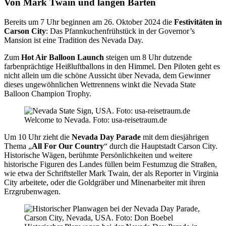
Von Mark Twain und langen Bärten
Bereits um 7 Uhr beginnen am 26. Oktober 2024 die
Festivitäten in
Carson City
: Das Pfannkuchenfrühstück in der Governor’s
Mansion ist eine Tradition des Nevada Day.
Zum
Hot Air Balloon Launch
steigen um 8 Uhr dutzende
farbenprächtige Heißluftballons in den Himmel. Den Piloten geht es
nicht allein um die schöne Aussicht über Nevada, dem Gewinner
dieses ungewöhnlichen Wettrennens winkt die Nevada State
Balloon Champion Trophy.
Welcome to Nevada. Foto: usa-reisetraum.de
Um 10 Uhr zieht die
Nevada Day Parade
mit dem diesjährigen
Thema „
All For Our Country
“ durch die Hauptstadt Carson City.
Historische Wägen, berühmte Persönlichkeiten und weitere
historische Figuren des Landes füllen beim Festumzug die Straßen,
wie etwa der Schriftsteller Mark Twain, der als Reporter in Virginia
City arbeitete, oder die Goldgräber und Minenarbeiter mit ihren
Erzgrubenwagen.