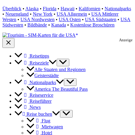
Überblick
•
Alaska
•
Florida
•
Hawaii
•
Kalifornien
•
Nationalparks
•
Neuengland
•
New York
•
USA Allgemein
•
USA Mittlerer
Westen
•
USA Nordwesten
•
USA Osten
•
USA Südstaaten
•
USA
Südwesten
•
Bildbände
•
Kanada
•
Kostenlose Broschüren
Anzeige
Reisetipps
Reiseziele
Alle Staaten und Regionen
Geisterstädte
Nationalparks
America The Beautiful Pass
Reiseservice
Reiseführer
News
Reise buchen
Flug
Mietwagen
Hotel