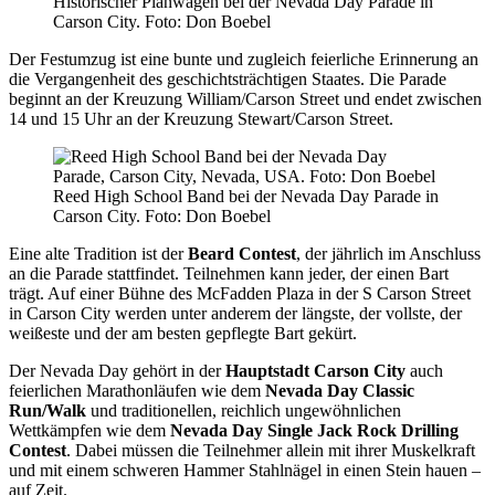
Historischer Planwagen bei der Nevada Day Parade in
Carson City. Foto: Don Boebel
Der Festumzug ist eine bunte und zugleich feierliche Erinnerung an
die Vergangenheit des geschichtsträchtigen Staates. Die Parade
beginnt an der Kreuzung William/Carson Street und endet zwischen
14 und 15 Uhr an der Kreuzung Stewart/Carson Street.
Reed High School Band bei der Nevada Day Parade in
Carson City. Foto: Don Boebel
Eine alte Tradition ist der
Beard Contest
, der jährlich im Anschluss
an die Parade stattfindet. Teilnehmen kann jeder, der einen Bart
trägt. Auf einer Bühne des McFadden Plaza in der S Carson Street
in Carson City werden unter anderem der längste, der vollste, der
weißeste und der am besten gepflegte Bart gekürt.
Der Nevada Day gehört in der
Hauptstadt Carson City
auch
feierlichen Marathonläufen wie dem
Nevada Day Classic
Run/Walk
und traditionellen, reichlich ungewöhnlichen
Wettkämpfen wie dem
Nevada Day Single Jack Rock Drilling
Contest
. Dabei müssen die Teilnehmer allein mit ihrer Muskelkraft
und mit einem schweren Hammer Stahlnägel in einen Stein hauen –
auf Zeit.