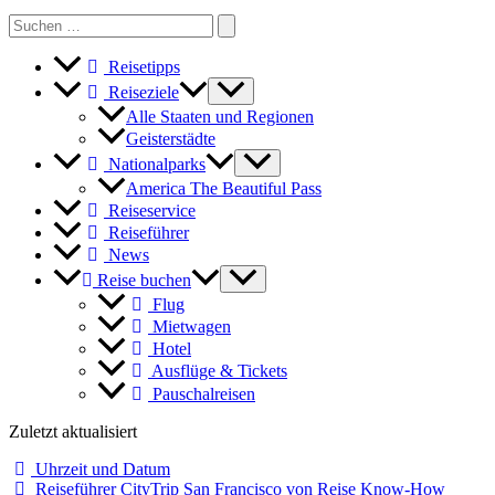
Search
for:
Reisetipps
Reiseziele
Alle Staaten und Regionen
Geisterstädte
Nationalparks
America The Beautiful Pass
Reiseservice
Reiseführer
News
Reise buchen
Flug
Mietwagen
Hotel
Ausflüge & Tickets
Pauschalreisen
Zuletzt aktualisiert
Uhrzeit und Datum
Reiseführer CityTrip San Francisco von Reise Know-How