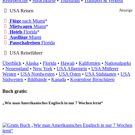
Reiseberichte
•
Sprachkurse
•
Tourismus
•
Transport & Verkehr
USA Reisen
Anzeige
Flüge
nach Miami
Mietwagen
Miami
Hotels
Florida
Ausflüge
Miami
Pauschalreisen
Florida
USA Reiseführer
Überblick
•
Alaska
•
Florida
•
Hawaii
•
Kalifornien
•
Nationalparks
•
Neuengland
•
New York
•
USA Allgemein
•
USA Mittlerer
Westen
•
USA Nordwesten
•
USA Osten
•
USA Südstaaten
•
USA
Südwesten
•
Bildbände
•
Kanada
•
Kostenlose Broschüren
Buch gratis:
„Wie man Amerikanisches Englisch in nur 7 Wochen lernt“