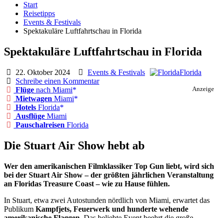
Start
Reisetipps
Events & Festivals
Spektakuläre Luftfahrtschau in Florida
Spektakuläre Luftfahrtschau in Florida
22. Oktober 2024
Events & Festivals
Florida
Schreibe einen Kommentar
Flüge
nach Miami
Anzeige
Mietwagen
Miami
Hotels
Florida
Ausflüge
Miami
Pauschalreisen
Florida
Die Stuart Air Show hebt ab
Wer den amerikanischen Filmklassiker Top Gun liebt, wird sich
bei der Stuart Air Show – der größten jährlichen Veranstaltung
an Floridas Treasure Coast – wie zu Hause fühlen.
In Stuart, etwa zwei Autostunden nördlich von Miami, erwartet das
Publikum
Kampfjets, Feuerwerk und hunderte wehende
amerikanische Flaggen
. Das beliebte Event beehrt die große