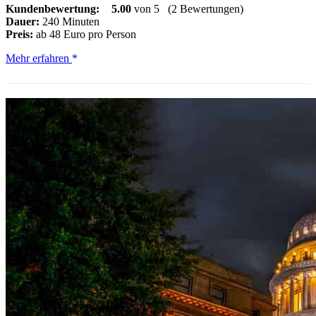
Kundenbewertung:
5.00
von 5
(2 Bewertungen)
Dauer:
240 Minuten
Preis:
ab 48 Euro pro Person
Coeur
Mehr erfahren
d'Alene:
E-
Bike-
Verleih