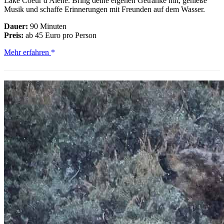
Lake Coeur d'Alene. Bring deine eigenen Getränke mit, genieße
Musik und schaffe Erinnerungen mit Freunden auf dem Wasser.
Dauer:
90 Minuten
Preis:
ab 45 Euro pro Person
Lake
Mehr erfahren
Coeur
d'Alene:
Paddle
Pub
Party
Cruise
mit
BYOB