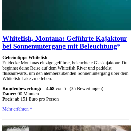
Whitefish, Montana: Geführte Kajaktour
bei Sonnenuntergang mit Beleuchtung
Geheimtipps Whitefish
Entdecke Montanas einzige geführte, beleuchtete Glaskajaktour. Du
beginnst deine Reise auf dem Whitefish River und paddelst
flussaufwärts, um den atemberaubenden Sonnenuntergang über dem
Whitefish Lake zu erleben.
Kundenbewertung:
4.68
von 5
(35 Bewertungen)
Dauer:
90 Minuten
Preis:
ab 151 Euro pro Person
Whitefish,
Mehr erfahren
Montana:
Geführte
Kajaktour
bei