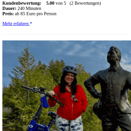
Kundenbewertung:
5.00
von 5
(2 Bewertungen)
Dauer:
240 Minuten
Preis:
ab 85 Euro pro Person
Riggins:
Mehr erfahren
Wildwasser-
Rafting-
Abenteuer
auf
dem
Salmon
River