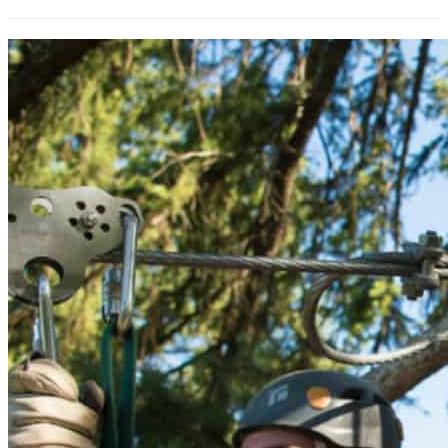
Geführte
Rafting-,
Schwimm-
und
Wildlife-
Tour