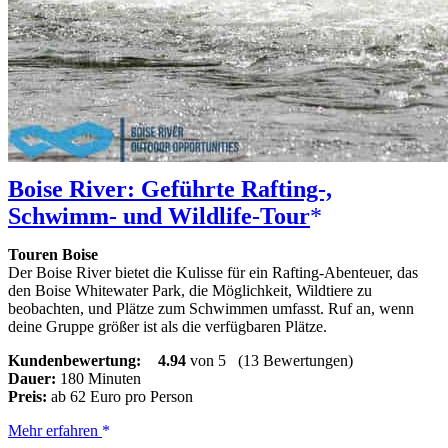
Boise River: Geführte Rafting-,
Schwimm- und Wildlife-Tour
Touren Boise
Der Boise River bietet die Kulisse für ein Rafting-Abenteuer, das
den Boise Whitewater Park, die Möglichkeit, Wildtiere zu
beobachten, und Plätze zum Schwimmen umfasst. Ruf an, wenn
deine Gruppe größer ist als die verfügbaren Plätze.
Kundenbewertung:
4.94
von 5
(13 Bewertungen)
Dauer:
180 Minuten
Preis:
ab 62 Euro pro Person
Boise
Mehr erfahren
River: