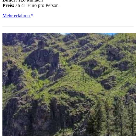
Preis:
ab 41 Euro pro Person
Coeur
Mehr erfahren
d'Alene:
Trolley-
Pub-
Tret-
Tour
mit
Bar-
Stopps
(BYOB)