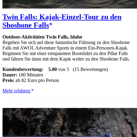
Twin Falls: Kajak-Einzel-Tour zu den
Shoshone Falls
Outdoor-Aktivitäten Twin Falls, Idaho
Begeben Sie sich auf diese fantastische Führung zu den Shoshone
Falls mit AWOL Adventure Sports in einem Ein-Personen-Kajak.
Beginnen Sie mit einer entspannten Bootsfahrt zu den Pillar Falls
und fahren Sie dann mit dem Kajak weiter zu den Shoshone Falls.
Kundenbewertung:
5.00
von 5
(15 Bewertungen)
Dauer:
180 Minuten
Preis:
ab 82 Euro pro Person
Twin
Mehr erfahren
Falls:
Kajak-
Einzel-
Tour
zu
den
Shoshone
Falls