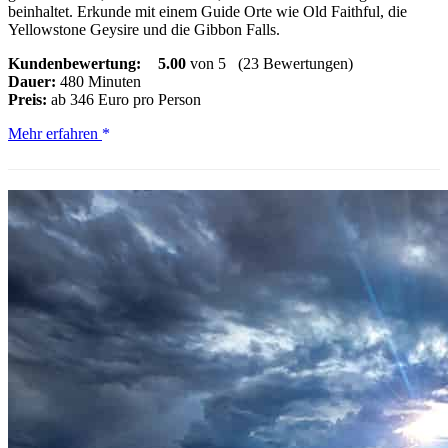
beinhaltet. Erkunde mit einem Guide Orte wie Old Faithful, die
Yellowstone Geysire und die Gibbon Falls.
Kundenbewertung:
5.00
von 5
(23 Bewertungen)
Dauer:
480 Minuten
Preis:
ab 346 Euro pro Person
Yellowstone:
Mehr erfahren
Ganztägige
private
geführte
Tour
mit
dem
Auto
und
Mittagessen