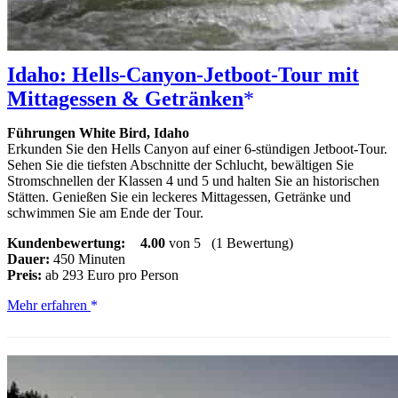
Idaho: Hells-Canyon-Jetboot-Tour mit
Mittagessen & Getränken
Führungen White Bird, Idaho
Erkunden Sie den Hells Canyon auf einer 6-stündigen Jetboot-Tour.
Sehen Sie die tiefsten Abschnitte der Schlucht, bewältigen Sie
Stromschnellen der Klassen 4 und 5 und halten Sie an historischen
Stätten. Genießen Sie ein leckeres Mittagessen, Getränke und
schwimmen Sie am Ende der Tour.
Kundenbewertung:
4.00
von 5
(1 Bewertung)
Dauer:
450 Minuten
Preis:
ab 293 Euro pro Person
Idaho:
Mehr erfahren
Hells-
Canyon-
Jetboot-
Tour
mit