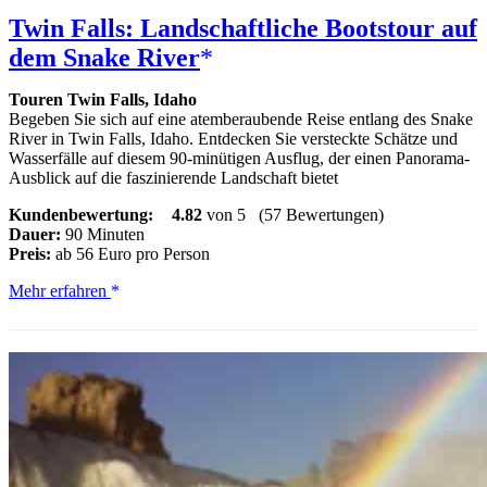
Twin Falls: Landschaftliche Bootstour auf
dem Snake River
Touren Twin Falls, Idaho
Begeben Sie sich auf eine atemberaubende Reise entlang des Snake
River in Twin Falls, Idaho. Entdecken Sie versteckte Schätze und
Wasserfälle auf diesem 90-minütigen Ausflug, der einen Panorama-
Ausblick auf die faszinierende Landschaft bietet
Kundenbewertung:
4.82
von 5
(57 Bewertungen)
Dauer:
90 Minuten
Preis:
ab 56 Euro pro Person
Twin
Mehr erfahren
Falls:
Landschaftliche
Bootstour
auf
dem
Snake
River