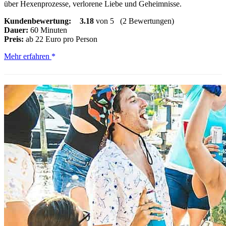
über Hexenprozesse, verlorene Liebe und Geheimnisse.
Kundenbewertung:
3.18
von 5
(2 Bewertungen)
Dauer:
60 Minuten
Preis:
ab 22 Euro pro Person
Begraben
Mehr erfahren
&
Verwüstet
in
Boise
Geistertouren