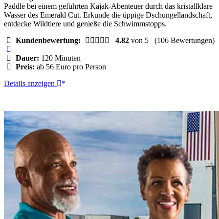
Paddle bei einem geführten Kajak-Abenteuer durch das kristallklare
Wasser des Emerald Cut. Erkunde die üppige Dschungellandschaft,
entdecke Wildtiere und genieße die Schwimmstopps.
Kundenbewertung:
4.82
von 5
(106 Bewertungen)
Dauer:
120 Minuten
Preis:
ab 56 Euro pro Person
Florida:
Details anzeigen
Kajak-
Abenteuer
im
Emerald
Cut