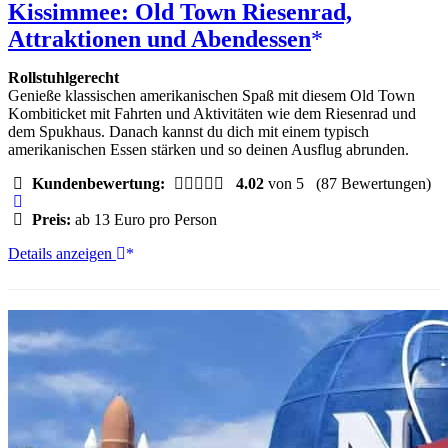
Kissimmee: Old Town Riesenrad,
Attraktionen und Abendessen
Rollstuhlgerecht
Genieße klassischen amerikanischen Spaß mit diesem Old Town
Kombiticket mit Fahrten und Aktivitäten wie dem Riesenrad und
dem Spukhaus. Danach kannst du dich mit einem typisch
amerikanischen Essen stärken und so deinen Ausflug abrunden.
Kundenbewertung:
4.02
von 5
(87 Bewertungen)
Preis:
ab 13 Euro pro Person
Kissimmee:
Details anzeigen
Old
Town
Riesenrad,
Attraktionen
und
Abendessen