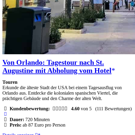
Von Orlando: Tagestour nach St.
Augustine mit Abholung vom Hotel
Touren
Erkunde die älteste Stadt der USA bei einem Tagesausflug von
Orlando aus. Entdecke die kolonialen spanischen Viertel, die
prächtigen Gebäude und den Charme der alten Welt.
Kundenbewertung:
4.60
von 5
(111 Bewertungen)
Dauer:
720 Minuten
Preis:
ab 87 Euro pro Person
Von