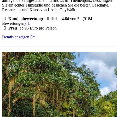
aufregende Fahrgeschäfte und Shows im Themenpark, besichtigen
Sie ein echtes Filmstudio und besuchen Sie die besten Geschäfte,
Restaurants und Kinos von LA im CityWalk.
Kundenbewertung:
4.64
von 5
(9184
Bewertungen)
Preis:
ab 95 Euro pro Person
Universal
Details anzeigen
Studios
Hollywood:
Allgemeine
Eintrittskarten