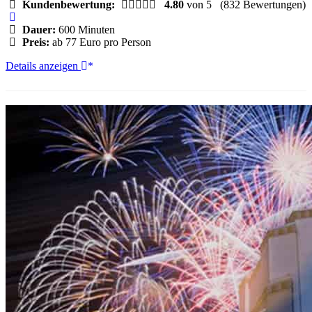
Kundenbewertung:
4.80
von 5
(832 Bewertungen)
Dauer:
600 Minuten
Preis:
ab 77 Euro pro Person
Von
Details anzeigen
Orlando:
Kennedy
Space
Center
–
Tour
mit
Transfer