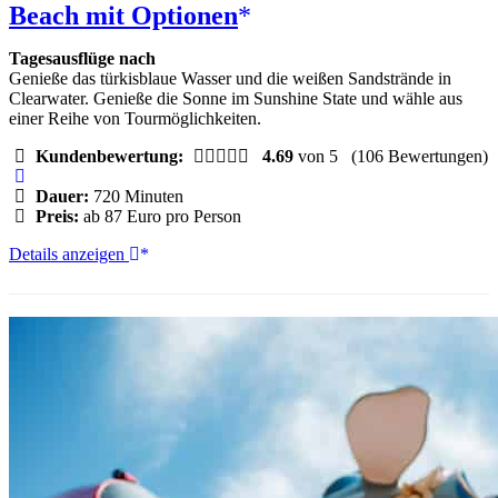
Beach mit Optionen
Tagesausflüge nach
Genieße das türkisblaue Wasser und die weißen Sandstrände in
Clearwater. Genieße die Sonne im Sunshine State und wähle aus
einer Reihe von Tourmöglichkeiten.
Kundenbewertung:
4.69
von 5
(106 Bewertungen)
Dauer:
720 Minuten
Preis:
ab 87 Euro pro Person
Von
Details anzeigen
Orlando:
Tagestour
zum
Clearwater
Beach
mit
Optionen