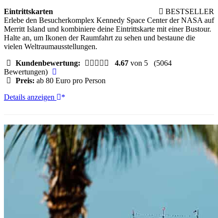
Eintrittskarten
BESTSELLER
Erlebe den Besucherkomplex Kennedy Space Center der NASA auf
Merritt Island und kombiniere deine Eintrittskarte mit einer Bustour.
Halte an, um Ikonen der Raumfahrt zu sehen und bestaune die
vielen Weltraumausstellungen.
Kundenbewertung:
4.67
von 5
(5064
Bewertungen)
Preis:
ab 80 Euro pro Person
Kennedy
Details anzeigen
Space
Center:
Eintrittskarte
mit
Entdeckungs-
Bustour