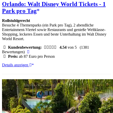
Orlando: Walt Disney World Tickets - 1
Park pro Tag
Rollstuhlgerecht
Besuche 4 Themenparks (ein Park pro Tag), 2 abendliche
Entertainment-Viertel sowie Restaurants und genieße Weltklasse-
Shopping, leckeres Essen und beste Unterhaltung im Walt Disney
World Resort.
Kundenbewertung:
4.54
von 5
(1381
Bewertungen)
Preis:
ab 87 Euro pro Person
Orlando:
Details anzeigen
Walt
Disney
World
Tickets
-
1
Park
pro
Tag