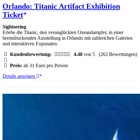
Orlando: Titanic Artifact Exhibition
Ticket
Sightseeing
Erlebe die Titanic, den verunglückten Ozeandampfer, in einer
beeindruckenden Ausstellung in Orlando mit zahlreichen Galerien
und interaktiven Exponaten.
Kundenbewertung:
4.48
von 5
(262 Bewertungen)
Preis:
ab 31 Euro pro Person
Orlando:
Details anzeigen
Titanic
Artifact
Exhibition
Ticket