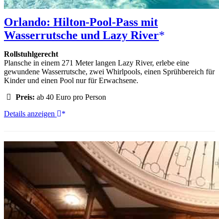
Orlando: Hilton-Pool-Pass mit
Wasserrutsche und Lazy River
Rollstuhlgerecht
Plansche in einem 271 Meter langen Lazy River, erlebe eine
gewundene Wasserrutsche, zwei Whirlpools, einen Sprühbereich für
Kinder und einen Pool nur für Erwachsene.
Preis:
ab 40 Euro pro Person
Orlando:
Details anzeigen
Hilton-
Pool-
Pass
mit
Wasserrutsche
und
Lazy
River