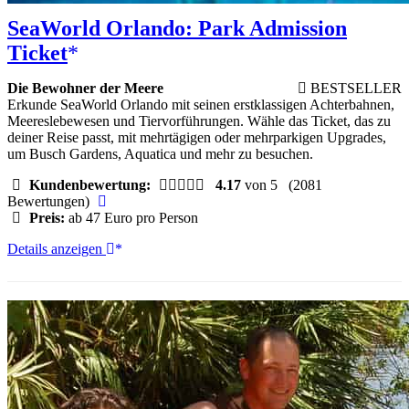
SeaWorld Orlando: Park Admission
Ticket
Die Bewohner der Meere
BESTSELLER
Erkunde SeaWorld Orlando mit seinen erstklassigen Achterbahnen,
Meereslebewesen und Tiervorführungen. Wähle das Ticket, das zu
deiner Reise passt, mit mehrtägigen oder mehrparkigen Upgrades,
um Busch Gardens, Aquatica und mehr zu besuchen.
Kundenbewertung:
4.17
von 5
(2081
Bewertungen)
Preis:
ab 47 Euro pro Person
SeaWorld
Details anzeigen
Orlando:
Park
Admission
Ticket