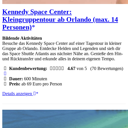
Kennedy Space Center:
Kleingruppentour ab Orlando (max. 14
Personen)
Bildende Aktivitäten
Besuche das Kennedy Space Center auf einer Tagestour in kleiner
Gruppe ab Orlando. Entdecke Helden und Legenden und sieh dir
das Space Shuttle Atlantis aus nächster Nähe an. Genieße den Hin-
und Rücktransfer und erkunde alles in deinem eigenen Tempo.
Kundenbewertung:
4.67
von 5
(70 Bewertungen)
Dauer:
600 Minuten
Preis:
ab 69 Euro pro Person
Kennedy
Details anzeigen
Space
Center:
Kleingruppentour
ab
Orlando
(max.