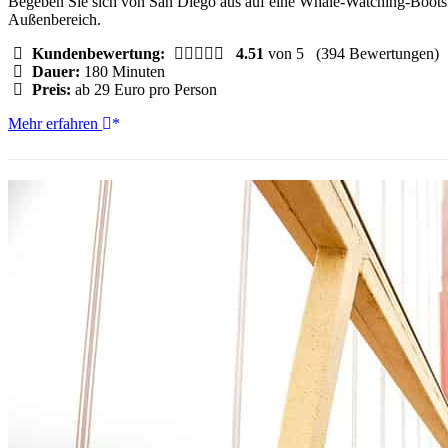
Begeben Sie sich von San Diego aus auf eine Whale-Watching-Bootsf
Außenbereich.
Kundenbewertung:
4.51
von 5
(394 Bewertungen)
Dauer:
180 Minuten
Preis:
ab 29 Euro pro Person
San
Mehr erfahren
Diego:
3-
stündige
Whale-
Watching-
Tour
mit
Legacy
Whale
Watch