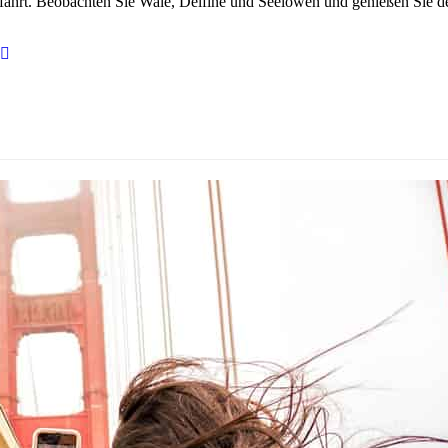
ahrt. Beobachten Sie Wale, Delfine und Seelöwen und genießen Sie d