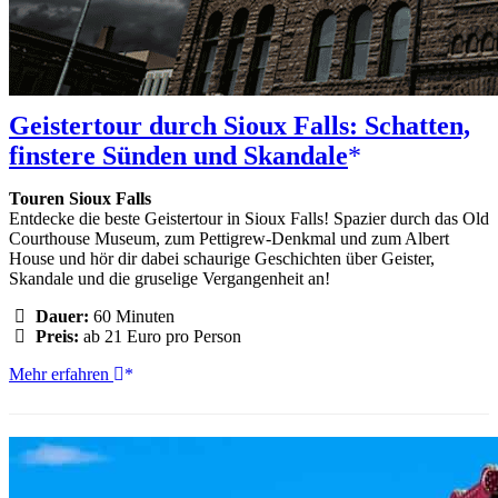
Geistertour durch Sioux Falls: Schatten,
finstere Sünden und Skandale
Touren Sioux Falls
Entdecke die beste Geistertour in Sioux Falls! Spazier durch das Old
Courthouse Museum, zum Pettigrew-Denkmal und zum Albert
House und hör dir dabei schaurige Geschichten über Geister,
Skandale und die gruselige Vergangenheit an!
Dauer:
60 Minuten
Preis:
ab 21 Euro pro Person
Geistertour
Mehr erfahren
durch
Sioux
Falls:
Schatten,
finstere
Sünden