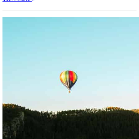
City:
UTV-
Abenteuer
am
Cement-
Ridge-
Aussichtspunkt