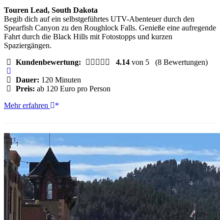
Touren Lead, South Dakota
Begib dich auf ein selbstgeführtes UTV-Abenteuer durch den
Spearfish Canyon zu den Roughlock Falls. Genieße eine aufregende
Fahrt durch die Black Hills mit Fotostopps und kurzen
Spaziergängen.
Kundenbewertung:
4.14
von 5
(8 Bewertungen)
Dauer:
120 Minuten
Preis:
ab 120 Euro pro Person
Deadwood:
Mehr erfahren
UTV-
Abenteuer
im
Roughlock
Falls
Canyon