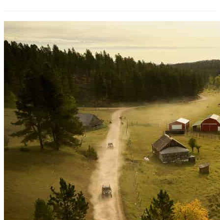
Rapid
City
aus:
Devils
Tower
National
Monument
Tagestour