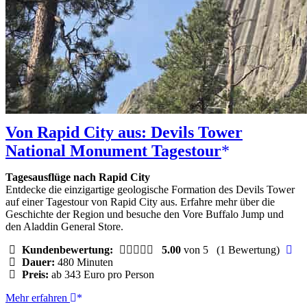
Von Rapid City aus: Devils Tower
National Monument Tagestour
Tagesausflüge nach Rapid City
Entdecke die einzigartige geologische Formation des Devils Tower
auf einer Tagestour von Rapid City aus. Erfahre mehr über die
Geschichte der Region und besuche den Vore Buffalo Jump und
den Aladdin General Store.
Kundenbewertung:
5.00
von 5
(1 Bewertung)
Dauer:
480 Minuten
Preis:
ab 343 Euro pro Person
Von
Mehr erfahren