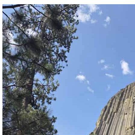
aus:
Private
Devils
Tower
Tour
und
Wanderung