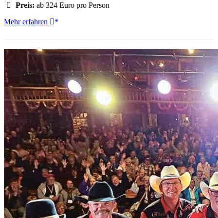
Preis:
ab 324 Euro pro Person
Custer:
Mehr erfahren
Black
Hills
Heißluftballonfahrt
bei
Sonnenaufgang