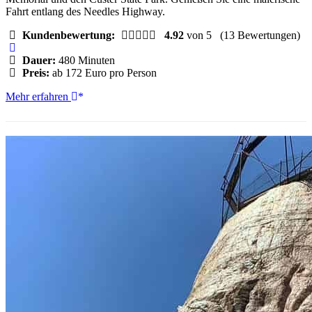
Fahrt entlang des Needles Highway.
Kundenbewertung:
4.92
von 5
(13 Bewertungen)
Dauer:
480 Minuten
Preis:
ab 172 Euro pro Person
Rapid
Mehr erfahren
City:
Black
Hills
Tour
mit
Monument
Tour