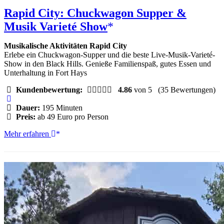
Rapid City: Chuckwagon Supper &
Musik Varieté Show
Musikalische Aktivitäten Rapid City
Erlebe ein Chuckwagon-Supper und die beste Live-Musik-Varieté-
Show in den Black Hills. Genieße Familienspaß, gutes Essen und
Unterhaltung in Fort Hays
Kundenbewertung:
4.86
von 5
(35 Bewertungen)
Dauer:
195 Minuten
Preis:
ab 49 Euro pro Person
Rapid
Mehr erfahren
City:
Chuckwagon
Supper
&
Musik
Varieté
Show