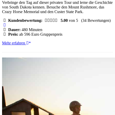
Verbringe den Tag auf dieser privaten Tour und lerne die Geschichte
von South Dakota kennen. Besuche den Mount Rushmore, das
Crazy Horse Memorial und den Custer State Park.
Kundenbewertung:
5.00
von 5
(34 Bewertungen)
Dauer:
480 Minuten
Preis:
ab 596 Euro Gruppenpreis
Mt.
Mehr erfahren
Rushmore,
Crazy
Horse,
Custer
State
Park
Monument
Tour