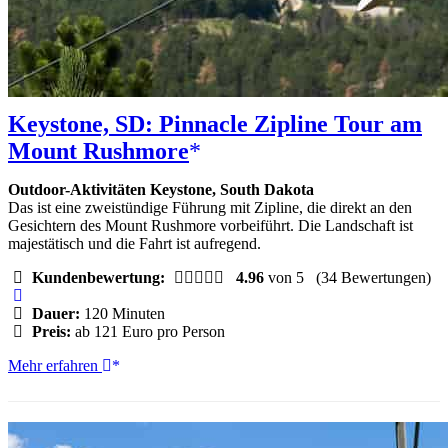
Keystone, SD: Pinnacle Zipline Tour am
Mount Rushmore
Outdoor-Aktivitäten Keystone, South Dakota
Das ist eine zweistündige Führung mit Zipline, die direkt an den
Gesichtern des Mount Rushmore vorbeiführt. Die Landschaft ist
majestätisch und die Fahrt ist aufregend.
Kundenbewertung:
4.96
von 5
(34 Bewertungen)
Dauer:
120 Minuten
Preis:
ab 121 Euro pro Person
Keystone,
Mehr erfahren
SD:
Pinnacle
Zipline
Tour