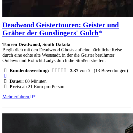
Deadwood Geistertouren: Geister und
Gräber der Gunslingers' Gulch
Touren Deadwood, South Dakota
Begib dich mit den Deadwood Ghosts auf eine nächtliche Reise
durch eine echte alte Weststadt, in der die Geister berühmter
Outlaws und Rotlicht-Ladys durch die Straßen streifen.
Kundenbewertung:
3.37
von 5
(13 Bewertungen)
Dauer:
60 Minuten
Preis:
ab 21 Euro pro Person
Deadwood
Mehr erfahren
Geistertouren:
Geister
und
Gräber
der
Gunslingers'