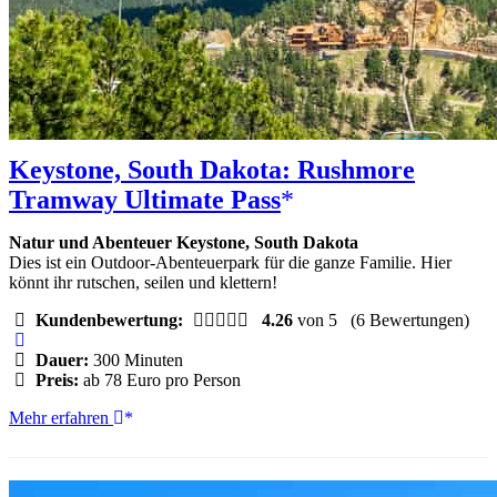
Keystone, South Dakota: Rushmore
Tramway Ultimate Pass
Natur und Abenteuer Keystone, South Dakota
Dies ist ein Outdoor-Abenteuerpark für die ganze Familie. Hier
könnt ihr rutschen, seilen und klettern!
Kundenbewertung:
4.26
von 5
(6 Bewertungen)
Dauer:
300 Minuten
Preis:
ab 78 Euro pro Person
Keystone,
Mehr erfahren
South
Dakota:
Rushmore
Tramway