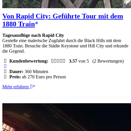
Von Rapid City: Geführte Tour mit dem
1880 Train
Tagesausflüge nach Rapid City
Genieße eine malerische Zugfahrt durch die Black Hills mit dem
1880 Train. Besuche die Städte Keystone und Hill City und erkunde
die Gegend.
Kundenbewertung:
3.57
von 5
(2 Bewertungen)
Dauer:
360 Minuten
Preis:
ab 270 Euro pro Person
Von
Mehr erfahren
Rapid
City:
Geführte
Tour
mit
dem
1880
Train