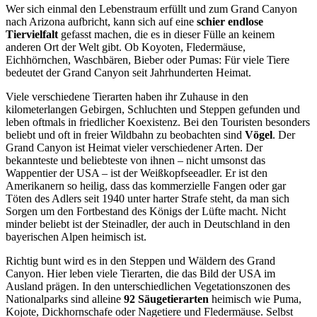
Wer sich einmal den Lebenstraum erfüllt und zum Grand Canyon
nach Arizona aufbricht, kann sich auf eine
schier endlose
Tiervielfalt
gefasst machen, die es in dieser Fülle an keinem
anderen Ort der Welt gibt. Ob Koyoten, Fledermäuse,
Eichhörnchen, Waschbären, Bieber oder Pumas: Für viele Tiere
bedeutet der Grand Canyon seit Jahrhunderten Heimat.
Viele verschiedene Tierarten haben ihr Zuhause in den
kilometerlangen Gebirgen, Schluchten und Steppen gefunden und
leben oftmals in friedlicher Koexistenz. Bei den Touristen besonders
beliebt und oft in freier Wildbahn zu beobachten sind
Vögel
. Der
Grand Canyon ist Heimat vieler verschiedener Arten. Der
bekannteste und beliebteste von ihnen – nicht umsonst das
Wappentier der USA – ist der Weißkopfseeadler. Er ist den
Amerikanern so heilig, dass das kommerzielle Fangen oder gar
Töten des Adlers seit 1940 unter harter Strafe steht, da man sich
Sorgen um den Fortbestand des Königs der Lüfte macht. Nicht
minder beliebt ist der Steinadler, der auch in Deutschland in den
bayerischen Alpen heimisch ist.
Richtig bunt wird es in den Steppen und Wäldern des Grand
Canyon. Hier leben viele Tierarten, die das Bild der USA im
Ausland prägen. In den unterschiedlichen Vegetationszonen des
Nationalparks sind alleine
92 Säugetierarten
heimisch wie Puma,
Kojote, Dickhornschafe oder Nagetiere und Fledermäuse. Selbst