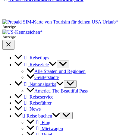
Anzeige
Anzeige
Reisetipps
Reiseziele
Alle Staaten und Regionen
Geisterstädte
Nationalparks
America The Beautiful Pass
Reiseservice
Reiseführer
News
Reise buchen
Flug
Mietwagen
Hotel