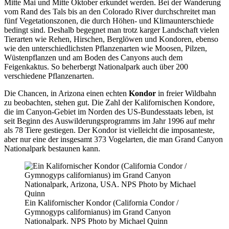
Mitte Mai und Mitte Oktober erkundet werden. Bei der Wanderung
vom Rand des Tals bis an den Colorado River durchschreitet man
fünf Vegetationszonen, die durch Höhen- und Klimaunterschiede
bedingt sind. Deshalb begegnet man trotz karger Landschaft vielen
Tierarten wie Rehen, Hirschen, Berglöwen und Kondoren, ebenso
wie den unterschiedlichsten Pflanzenarten wie Moosen, Pilzen,
Wüstenpflanzen und am Boden des Canyons auch dem
Feigenkaktus. So beherbergt Nationalpark auch über 200
verschiedene Pflanzenarten.
Die Chancen, in Arizona einen echten
Kondor
in freier Wildbahn
zu beobachten, stehen gut. Die Zahl der Kalifornischen Kondore,
die im Canyon-Gebiet im Norden des US-Bundesstaats leben, ist
seit Beginn des Auswilderungsprogramms im Jahr 1996 auf mehr
als 78 Tiere gestiegen. Der Kondor ist vielleicht die imposanteste,
aber nur eine der insgesamt 373 Vogelarten, die man Grand Canyon
Nationalpark bestaunen kann.
Ein Kalifornischer Kondor (California Condor /
Gymnogyps californianus) im Grand Canyon
Nationalpark. NPS Photo by Michael Quinn