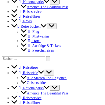
Nationalparks
America The Beautiful Pass
Reiseservice
Reiseführer
News
Reise buchen
Flug
Mietwagen
Hotel
Ausflüge & Tickets
Pauschalreisen
Search
for:
Reisetipps
Reiseziele
Alle Staaten und Regionen
Geisterstädte
Nationalparks
America The Beautiful Pass
Reiseservice
Reiseführer