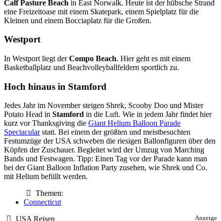
Calf Pasture Beach
in East Norwalk. Heute ist der hübsche Strand
eine Freizeitoase mit einem Skatepark, einem Spielplatz für die
Kleinen und einem Bocciaplatz für die Großen.
Westport
In Westport liegt der
Compo Beach
. Hier geht es mit einem
Basketballplatz und Beachvolleyballfeldern sportlich zu.
Hoch hinaus in Stamford
Jedes Jahr im November steigen Shrek, Scooby Doo und Mister
Potato Head in
Stamford
in die Luft. Wie in jedem Jahr findet hier
kurz vor Thanksgiving die
Giant Helium Balloon Parade
Spectacular
statt. Bei einem der größten und meistbesuchten
Festumzüge der USA schweben die riesigen Ballonfiguren über den
Köpfen der Zuschauer. Begleitet wird der Umzug von Marching
Bands und Festwagen. Tipp: Einen Tag vor der Parade kann man
bei der Giant Balloon Inflation Party zusehen, wie Shrek und Co.
mit Helium befüllt werden.
Themen:
Connecticut
USA Reisen
Anzeige