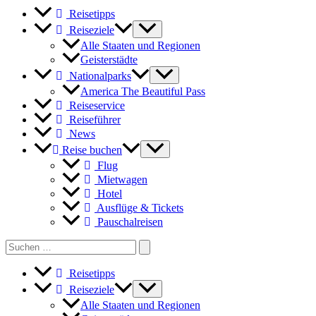
Reisetipps
Reiseziele
Alle Staaten und Regionen
Geisterstädte
Nationalparks
America The Beautiful Pass
Reiseservice
Reiseführer
News
Reise buchen
Flug
Mietwagen
Hotel
Ausflüge & Tickets
Pauschalreisen
Search
for:
Reisetipps
Reiseziele
Alle Staaten und Regionen