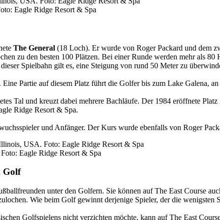
Foto: Eagle Ridge Resort & Spa
fnete
The General
(18 Loch). Er wurde von Roger Packard und dem z
brochen zu den besten 100 Plätzen. Bei einer Runde werden mehr als 80
f dieser Spielbahn gilt es, eine Steigung von rund 50 Meter zu überwind
. Eine Partie auf diesem Platz führt die Golfer bis zum Lake Galena, an
tes Tal und kreuzt dabei mehrere Bachläufe. Der 1984 eröffnete Platz is
agle Ridge Resort & Spa.
wuchsspieler und Anfänger. Der Kurs wurde ebenfalls von Roger Packar
 Foto: Eagle Ridge Resort & Spa
 Golf
Fußballfreunden unter den Golfern. Sie können auf The East Course au
ulochen. Wie beim Golf gewinnt derjenige Spieler, der die wenigsten S
ssischen Golfspielens nicht verzichten möchte, kann auf The East Cour