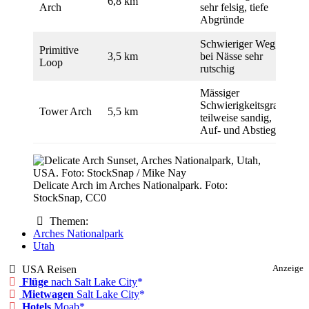
6,8 km
Arch
sehr felsig, tiefe
Abgründe
Schwieriger Weg,
Primitive
3,5 km
bei Nässe sehr
Loop
rutschig
Mässiger
Schwierigkeitsgrad,
Tower Arch
5,5 km
teilweise sandig,
Auf- und Abstiege
Delicate Arch im Arches Nationalpark. Foto:
StockSnap, CC0
Themen:
Arches Nationalpark
Utah
USA Reisen
Anzeige
Flüge
nach Salt Lake City
Mietwagen
Salt Lake City
Hotels
Moab