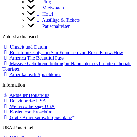
Flug
Mietwagen
Hotel
Ausflüge & Tickets
Pauschalreisen
Zuletzt aktualisiert
Uhrzeit und Datum
Reiseführer CityTrip San Francisco von Reise Know-How
America The Beautiful Pass
Massive Gebührenerhöhung in Nationalparks für internationale
Touristen
Amerikanisch Sprachkurse
Information
Aktueller Dollarkurs
Benzinpreise USA
Wettervorhersage USA
Kostenlose Broschüren
Gratis Amerikanisch Sprachkurs
USA-Fanartikel