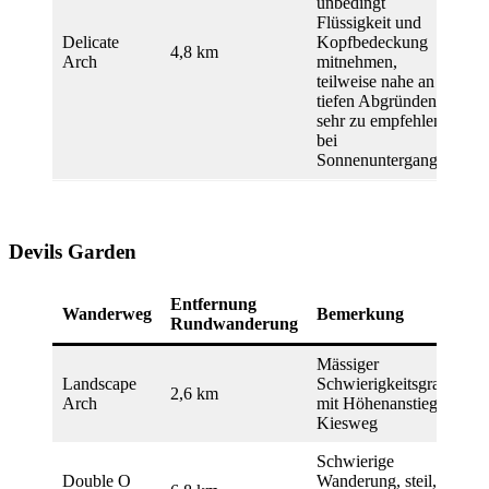
unbedingt
Flüssigkeit und
Delicate
Kopfbedeckung
4,8 km
Arch
mitnehmen,
teilweise nahe an
tiefen Abgründen,
sehr zu empfehlen
bei
Sonnenuntergang
Devils Garden
Entfernung
Wanderweg
Bemerkung
Rundwanderung
Mässiger
Landscape
Schwierigkeitsgrad
2,6 km
Arch
mit Höhenanstieg,
Kiesweg
Schwierige
Double O
Wanderung, steil,