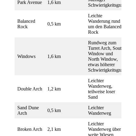
Park Avenue
1,6 km
Schwierigkeitsgrad
Leichte
Balanced
Wanderung rund
0,5 km
Rock
um den Balanced
Rock
Rundweg zum
Turret Arch, South
Window und
Windows
1,6 km
North Window,
etwas höherer
Schwierigkeitsgrad
Leichter
Wanderweg,
Double Arch
1,2 km
teilweise loser
Sand
Sand Dune
Leichter
0,5 km
Arch
Wanderweg
Leichter
Broken Arch
2,1 km
Wanderweg über
weite Wiesen