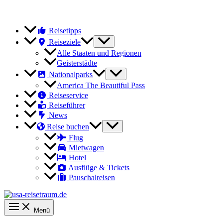
Reisetipps
Reiseziele
Alle Staaten und Regionen
Geisterstädte
Nationalparks
America The Beautiful Pass
Reiseservice
Reiseführer
News
Reise buchen
Flug
Mietwagen
Hotel
Ausflüge & Tickets
Pauschalreisen
Menü