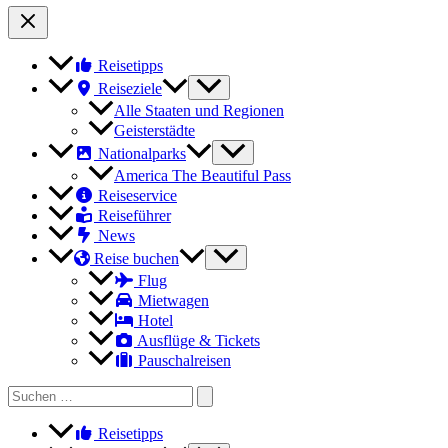
Reisetipps
Reiseziele
Alle Staaten und Regionen
Geisterstädte
Nationalparks
America The Beautiful Pass
Reiseservice
Reiseführer
News
Reise buchen
Flug
Mietwagen
Hotel
Ausflüge & Tickets
Pauschalreisen
Search
for:
Reisetipps