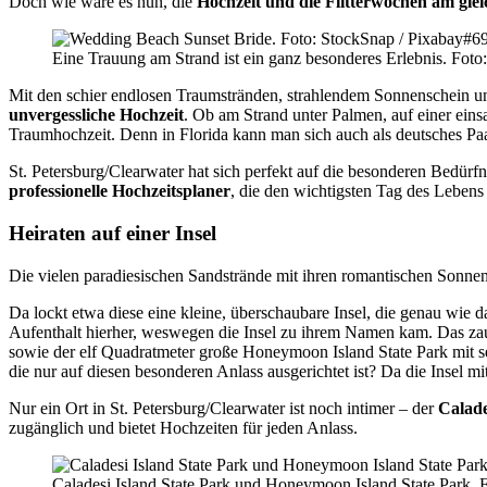
Doch wie wäre es nun, die
Hochzeit und die Flitterwochen am gle
Eine Trauung am Strand ist ein ganz besonderes Erlebnis. Fot
Mit den schier endlosen Traumstränden, strahlendem Sonnenschein und
unvergessliche Hochzeit
. Ob am Strand unter Palmen, auf einer eins
Traumhochzeit. Denn in Florida kann man sich auch als deutsches Paar 
St. Petersburg/Clearwater hat sich perfekt auf die besonderen Bedürfn
professionelle Hochzeitsplaner
, die den wichtigsten Tag des Lebens
Heiraten auf einer Insel
Die vielen paradiesischen Sandstrände mit ihren romantischen Sonnen
Da lockt etwa diese eine kleine, überschaubare Insel, die genau wie 
Aufenthalt hierher, weswegen die Insel zu ihrem Namen kam. Das zaub
sowie der elf Quadratmeter große Honeymoon Island State Park mit se
die nur auf diesen besonderen Anlass ausgerichtet ist? Da die Insel m
Nur ein Ort in St. Petersburg/Clearwater ist noch intimer – der
Calade
zugänglich und bietet Hochzeiten für jeden Anlass.
Caladesi Island State Park und Honeymoon Island State Park. Fo