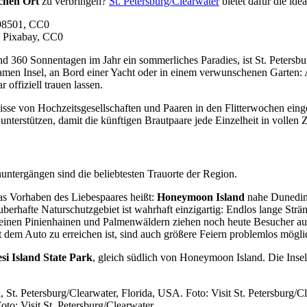
ichen Ort
zu verbringen?
St. Petersburg/Clearwater
bietet dafür die ide
o: Pixabay, CC0
 360 Sonnentagen im Jahr ein sommerliches Paradies, ist St. Petersbu
amen Insel, an Bord einer Yacht oder in einem verwunschenen Garten: A
offiziell trauen lassen.
isse von Hochzeitsgesellschaften und Paaren in den Flitterwochen einges
 unterstützen, damit die künftigen Brautpaare jede Einzelheit in volle
untergängen sind die beliebtesten Trauorte der Region.
das Vorhaben des Liebespaares heißt:
Honeymoon Island
nahe Dunedin
erhafte Naturschutzgebiet ist wahrhaft einzigartig: Endlos lange Strän
inen Pinienhainen und Palmenwäldern ziehen noch heute Besucher aus n
it dem Auto zu erreichen ist, sind auch größere Feiern problemlos mögli
si Island State Park
, gleich südlich von Honeymoon Island. Die Inse
to: Visit St. Petersburg/Clearwater