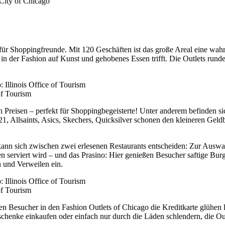
r Shoppingfreunde. Mit 120 Geschäften ist das große Areal eine wahr
in der Fashion auf Kunst und gehobenes Essen trifft. Die Outlets runden
of Tourism
en Preisen – perfekt für Shoppingbegeisterte! Unter anderem befinden 
Allsaints, Asics, Skechers, Quicksilver schonen den kleineren Geldbeu
n sich zwischen zwei erlesenen Restaurants entscheiden: Zur Auswahl 
en serviert wird – und das Prasino: Hier genießen Besucher saftige Bur
 und Verweilen ein.
of Tourism
n Besucher in den Fashion Outlets of Chicago die Kreditkarte glühen l
henke einkaufen oder einfach nur durch die Läden schlendern, die Outle