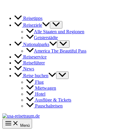
Reisetipps
Reiseziele
Alle Staaten und Regionen
Geisterstädte
Nationalparks
America The Beautiful Pass
Reiseservice
Reiseführer
News
Reise buchen
Flug
Mietwagen
Hotel
Ausflüge & Tickets
Pauschalreisen
Menü