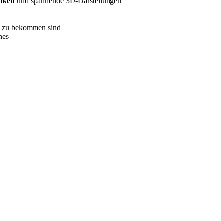
fiken
und spannende 3D-Darstellungen
ld zu bekommen sind
hes