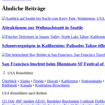
Ähnliche Beiträge
Attraktionen zur Weihnachtszeit in Seattle
Schneevergnügen in Kalifornien: Palisades Tahoe öffn
San Francisco leuchtet beim Illuminate SF Festival of
USA Reiseführer
Überblick
•
Alaska
•
Florida
•
Hawaii
•
Kalifornien
•
Nationalparks
Bildbände
•
Kanada
•
Kostenlose Broschüren
USA Reiseführer nach Reihen
111 Orte
360° medien
ADAC
Baedeker
Bruckmann
Conbook
DuMo