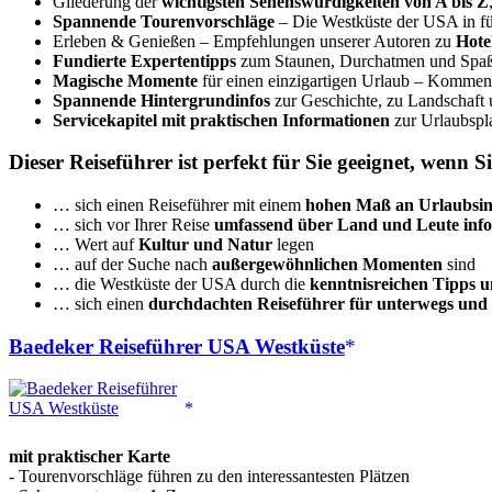
Gliederung der
wichtigsten Sehenswürdigkeiten von A bis Z
Spannende Tourenvorschläge
– Die Westküste der USA in fü
Erleben & Genießen – Empfehlungen unserer Autoren zu
Hote
Fundierte Expertentipps
zum Staunen, Durchatmen und Spaß h
Magische Momente
für einen einzigartigen Urlaub – Kommen S
Spannende Hintergrundinfos
zur Geschichte, zu Landschaft 
Servicekapitel mit praktischen Informationen
zur Urlaubspla
Dieser Reiseführer ist perfekt für Sie geeignet, wenn S
… sich einen Reiseführer mit einem
hohen Maß an Urlaubsin
… sich vor Ihrer Reise
umfassend über Land und Leute inf
… Wert auf
Kultur und Natur
legen
… auf der Suche nach
außergewöhnlichen Momenten
sind
… die Westküste der USA durch die
kenntnisreichen Tipps u
… sich einen
durchdachten Reiseführer für unterwegs und
Baedeker Reiseführer USA Westküste
mit praktischer Karte
- Tourenvorschläge führen zu den interessantesten Plätzen