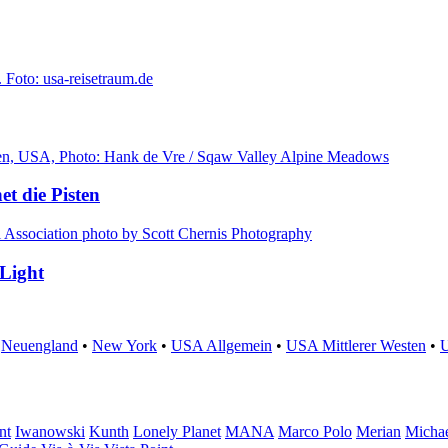
et die Pisten
 Light
•
Neuengland
•
New York
•
USA Allgemein
•
USA Mittlerer Westen
•
nt
Iwanowski
Kunth
Lonely Planet
MANA
Marco Polo
Merian
Michae