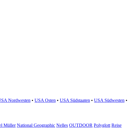
USA Nordwesten
•
USA Osten
•
USA Südstaaten
•
USA Südwesten
•
l Müller
National Geographic
Nelles
OUTDOOR
Polyglott
Reise