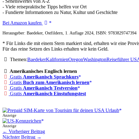
- Sehenswertes von A-Z
- Viele reisepraktische Tipps helfen vor Ort
- Fundierte Informationen zu Natur, Kultur und Geschichte
Baedeker
Bei Amazon kaufen
Reiseführer
Herausgeber: Baedeker, Ostfildern, 1. Auflage 2024, ISBN: 9783829747394
USA
Westküste
* Für Links die mit einem Stern markiert sind, erhalten wir eine Pr
Für das reine Setzen des Links erhalten wir kein Geld.
Themen:
Baedeker
Kalifornien
Oregon
Washington
Reiseführer US
Amerikanisches Englisch lernen
Gratis
Amerikanisch Sprachkurs
Gratis
Buch zum Amerikanisch lernen
Gratis
Amerikanisch Testversion
Gratis
Amerikanisch Einstufungstest
Anzeige
Anzeige
←
Vorheriger Beitrag
Nächster Beitrag
→