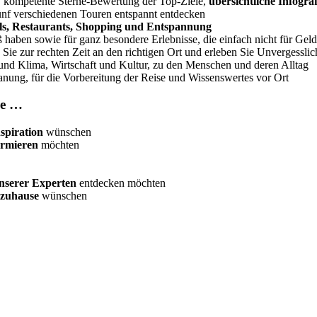
, kompetente Sterne-Bewertung der Top-Ziele,
übersichtliche Infogra
nf verschiedenen Touren entspannt entdecken
ls, Restaurants, Shopping und Entspannung
aben sowie für ganz besondere Erlebnisse, die einfach nicht für Ge
ie zur rechten Zeit an den richtigen Ort und erleben Sie Unvergesslic
und Klima, Wirtschaft und Kultur, zu den Menschen und deren Alltag
nung, für die Vorbereitung der Reise und Wissenswertes vor Ort
ie …
spiration
wünschen
ormieren
möchten
nserer Experten
entdecken möchten
 zuhause
wünschen