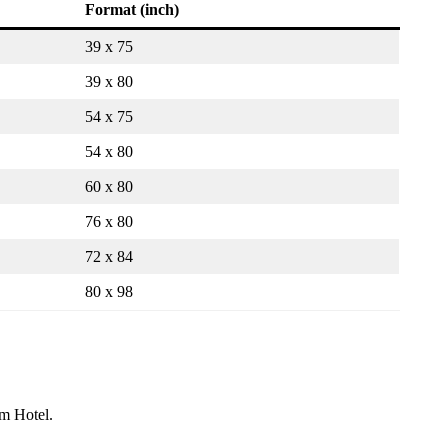
Format (inch)
39 x 75
39 x 80
54 x 75
54 x 80
60 x 80
76 x 80
72 x 84
80 x 98
um Hotel.