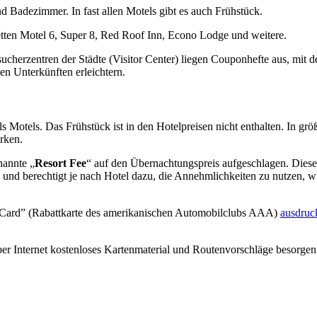
nd Badezimmer. In fast allen Motels gibt es auch Frühstück.
etten Motel 6, Super 8, Red Roof Inn, Econo Lodge und weitere.
herzentren der Städte (Visitor Center) liegen Couponhefte aus, mit d
en Unterkünften erleichtern.
als Motels. Das Frühstück ist in den Hotelpreisen nicht enthalten. In g
arken.
nannte „
Resort Fee
“ auf den Übernachtungspreis aufgeschlagen. Diese
n und berechtigt je nach Hotel dazu, die Annehmlichkeiten zu nutzen,
Card” (Rabattkarte des amerikanischen Automobilclubs AAA)
ausdruc
per Internet kostenloses Kartenmaterial und Routenvorschläge besorge