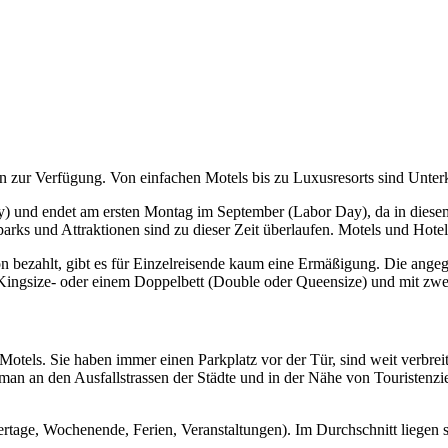
zur Verfügung. Von einfachen Motels bis zu Luxusresorts sind Unterkün
und endet am ersten Montag im September (Labor Day), da in diesem Z
rks und Attraktionen sind zu dieser Zeit überlaufen. Motels und Hotel
bezahlt, gibt es für Einzelreisende kaum eine Ermäßigung. Die angege
ngsize- oder einem Doppelbett (Double oder Queensize) und mit zwei 
tels. Sie haben immer einen Parkplatz vor der Tür, sind weit verbreit
an an den Ausfallstrassen der Städte und in der Nähe von Touristenzi
ertage, Wochenende, Ferien, Veranstaltungen). Im Durchschnitt liegen 