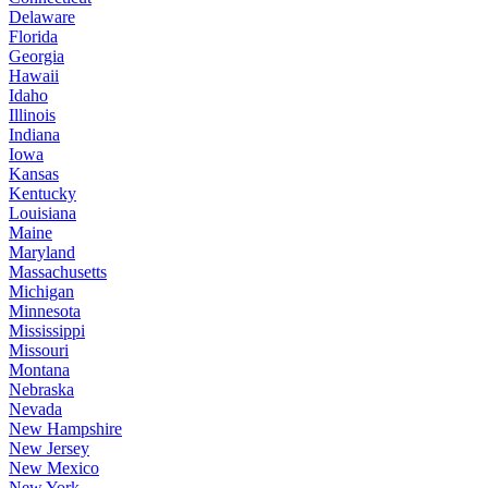
Delaware
Florida
Georgia
Hawaii
Idaho
Illinois
Indiana
Iowa
Kansas
Kentucky
Louisiana
Maine
Maryland
Massachusetts
Michigan
Minnesota
Mississippi
Missouri
Montana
Nebraska
Nevada
New Hampshire
New Jersey
New Mexico
New York