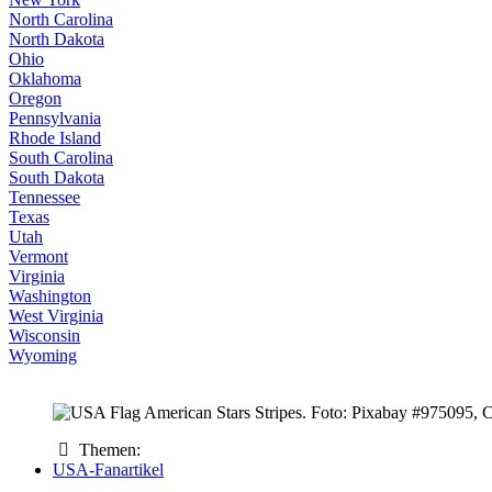
North Carolina
North Dakota
Ohio
Oklahoma
Oregon
Pennsylvania
Rhode Island
South Carolina
South Dakota
Tennessee
Texas
Utah
Vermont
Virginia
Washington
West Virginia
Wisconsin
Wyoming
Themen:
USA-Fanartikel