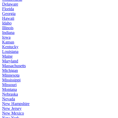
Delaware
Florida
Georgia
Hawaii
Idaho
Illinois
Indiana
Iowa
Kansas
Kentucky
Louisiana
Maine
Maryland
Massachusetts
Michigan
Minnesota
Mississippi
Missouri
Montana
Nebraska
Nevada
New Hampshire
New Jersey
New Mexico
New York