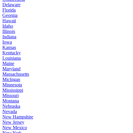
Delaware
Florida
Georgia
Hawaii
Idaho
Illinois
Indiana
Iowa
Kansas
Kentucky
Louisiana
Maine
Maryland
Massachusetts
Michigan
Minnesota
Mississippi
Missouri
Montana
Nebraska
Nevada
New Hampshire
New Jersey
New Mexico
New York